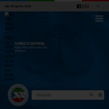
sáb. 08 agosto, 15:09
GUINEA ECUATORIAL
Página Web Institucional del
Gobierno
El Presidente de la República asiste al 50
Aniversario de la Independencia del
Congo
julio 02, 2010
Noticias
Presidencia