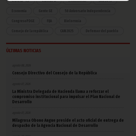
COVID-19
Cultura
Estadísticas
CAN 2015
Economía
Gente GE
50 Aniversario Independencia
CongresoPDGE
FIJA
Bielorrusia
Consejo de la república
CAN 2025
Defensor del pueblo
ÚLTIMAS NOTICIAS
agosto 08, 2026
Consejo Directivo del Consejo de la República
agosto 07, 2026
La Ministra Delegada de Hacienda llama a reforzar el
compromiso institucional para impulsar el Plan Nacional de
Desarrollo
agosto 07, 2026
Milagrosa Obono Angue preside el acto oficial de entrega de
despacho de la Agencia Nacional de Desarrollo