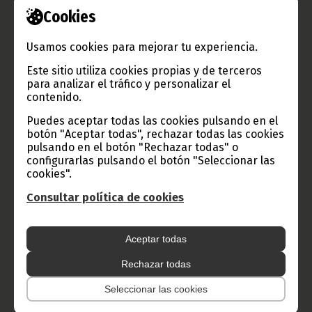
Cookies
Información de Guinea Ecuatorial
Usamos cookies para mejorar tu experiencia.
Este sitio utiliza cookies propias y de terceros
para analizar el tráfico y personalizar el
TVGE
contenido.
Puedes aceptar todas las cookies pulsando en el
botón "Aceptar todas", rechazar todas las cookies
Radio Nacional de Guinea
pulsando en el botón "Rechazar todas" o
Ecuatorial
configurarlas pulsando el botón "Seleccionar las
cookies".
Haz click aquí para escuchar ahora
Consultar política de cookies
CATEGORÍAS
Aceptar todas
Noticias
Gobierno
Presidencia
Rechazar todas
África
Deportes
Vicepresidencia
Seleccionar las cookies