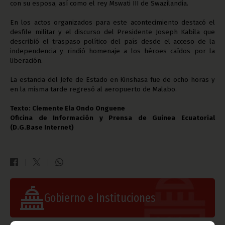
con su esposa, así como el rey
Mswati III de Swazilandia.
En los actos organizados para este acontecimiento destacó el
desfile militar y el discurso del Presidente Joseph Kabila que
describió el traspaso político del país desde el acceso de la
independencia y rindió homenaje a los héroes caídos por la
liberación.
La estancia del Jefe de Estado en Kinshasa fue de ocho horas y
en la misma tarde regresó al aeropuerto de Malabo.
Texto: Clemente Ela Ondo Onguene
Oficina de Información y Prensa de Guinea Ecuatorial
(D.G.Base Internet)
Gobierno e Instituciones