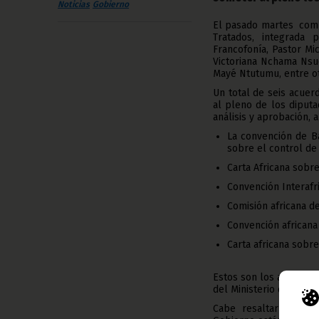
Noticias
Gobierno
El pasado martes comp
Tratados, integrada 
Francofonía, Pastor Mi
Victoriana Nchama Nsue
Mayé Ntutumu, entre o
Un total de seis acuer
al pleno de los diput
análisis y aprobación, 
La convención de B
sobre el control de
Carta Africana sobr
Convención Interafr
Comisión africana de 
Convención africana
Carta africana sobr
Estos son los acuerdos
del Ministerio de Asunt
Cabe resaltar que de