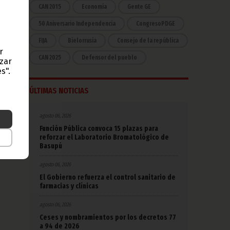
mara
CAN 2015
Economía
Gente GE
 sus
50 Aniversario Independencia
CongresoPDGE
FIJA
Bielorrusia
Consejo de la república
r
CAN 2025
Defensor del pueblo
azar
s".
ÚLTIMAS NOTICIAS
agosto 06, 2026
Función Pública convoca 15 plazas para
reforzar el Laboratorio Bromatológico de
Basupú
agosto 06, 2026
El Gobierno refuerza el control sanitario de
farmacias y clínicas
agosto 06, 2026
Ceses y nombramientos por los decretos 77
a 94 de 2026