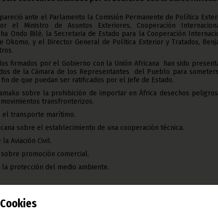
areció ante el Parlamento la Comisión Permanente de Política Exteri
por el Ministro de Asuntos Exteriores, Cooperación Internacion
cha Ondo Bilé, la Secretaria de Estado para la Cooperación Internaci
 Okomo, y el Director General de Política Exterior y Tratados, Ben
tros.
dos firmados por el Gobierno con la Unión Africana han sido presen
ados de la Cámara de los Representantes del Pueblo para someters
a fin de que puedan ser ratificados por el Jefe de Estado.
amako sobre la prohibición de importar en África desechos peligros
 movimientos transfronterizos.
e el transporte marítimo.
icana sobre el establecimiento de una cooperación técnica.
la Aviación Civil.
 sobre promoción comercial.
e la protección del medio ambiente.
 que han sido presentados por la Comisión de Política Exterior y Tra
os Exteriores, Cooperación Internacional y Francofonía.
Cookies
sde la apertura de las sesiones parlamentarias varios ministros