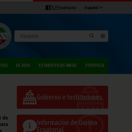
contacto
Español
RTES
GE 2035
ESTADÍSTICAS INEGE
FOTOTECA
o
Gobierno e Instituciones
r de
Información de Guinea
para
Ecuatorial
a.