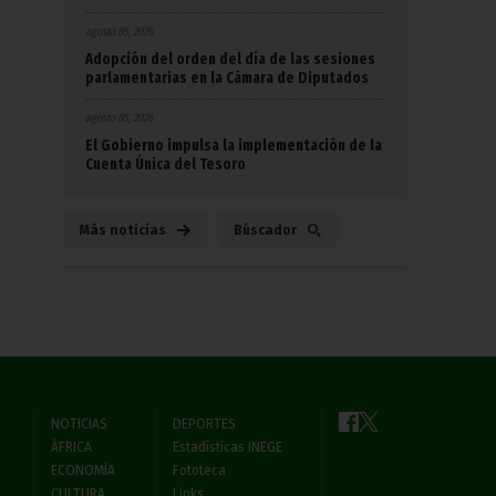
agosto 05, 2026
Adopción del orden del día de las sesiones
parlamentarias en la Cámara de Diputados
agosto 05, 2026
El Gobierno impulsa la implementación de la
Cuenta Única del Tesoro
Más noticias
Búscador
NOTICIAS
DEPORTES
ÁFRICA
Estadísticas INEGE
ECONOMÍA
Fototeca
CULTURA
Links