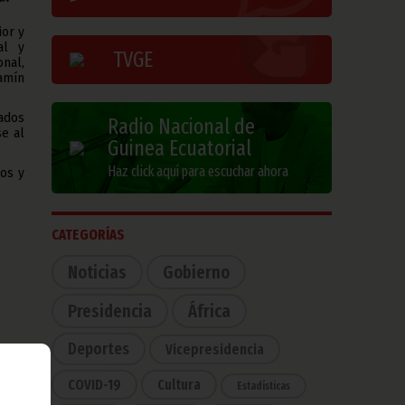
or y
al y
TVGE
onal,
jamín
tados
Radio Nacional de
e al
Guinea Ecuatorial
Haz click aquí para escuchar ahora
os y
CATEGORÍAS
Noticias
Gobierno
Presidencia
África
Deportes
Vicepresidencia
tados
COVID-19
Cultura
Estadísticas
 del