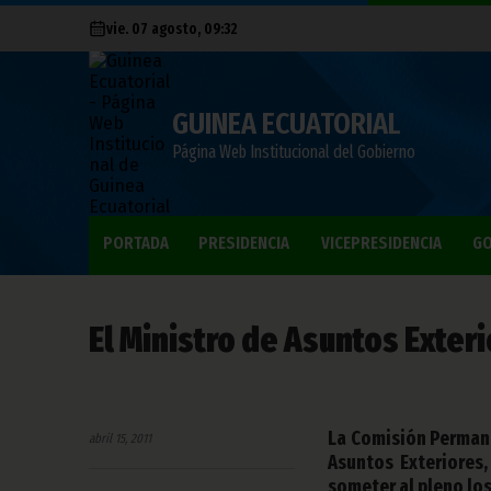
vie. 07 agosto, 09:32
GUINEA ECUATORIAL
Página Web Institucional del Gobierno
PORTADA
PRESIDENCIA
VICEPRESIDENCIA
GO
El Ministro de Asuntos Exte
La Comisión Permane
abril 15, 2011
Asuntos Exteriores
someter al pleno los