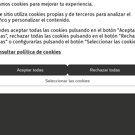
eciendo ante la Asamblea, en requerimiento del Presidente de la Cá
mos cookies para mejorar tu experiencia.
el Pueblo, para responder a varias cuestiones relacionadas con
e sitio utiliza cookies propias y de terceros para analizar el
Ondo Onguene.
fico y personalizar el contenido.
 y Prensa de Guinea Ecuatorial (D. G. Base Internet).
des aceptar todas las cookies pulsando en el botón "Acepta
as", rechazar todas las cookies pulsando en el botón "Rech
as" o configurarlas pulsando el botón "Seleccionar las cookie
sultar política de cookies
Aceptar todas
Rechazar todas
Seleccionar las cookies