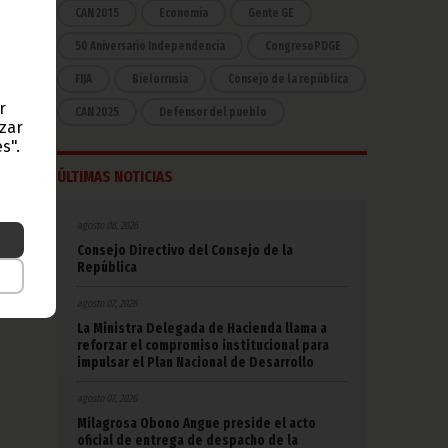
 las
CAN 2015
Economía
Gente GE
ste
50 Aniversario Independencia
CongresoPDGE
idas
bre,
FIJA
Bielorrusia
Consejo de la república
r
CAN 2025
Defensor del pueblo
azar
s".
ÚLTIMAS NOTICIAS
agosto 08, 2026
Consejo Directivo del Consejo de la
República
agosto 07, 2026
La Ministra Delegada de Hacienda llama a
reforzar el compromiso institucional para
impulsar el Plan Nacional de Desarrollo
agosto 07, 2026
Milagrosa Obono Angue preside el acto
oficial de entrega de despacho de la