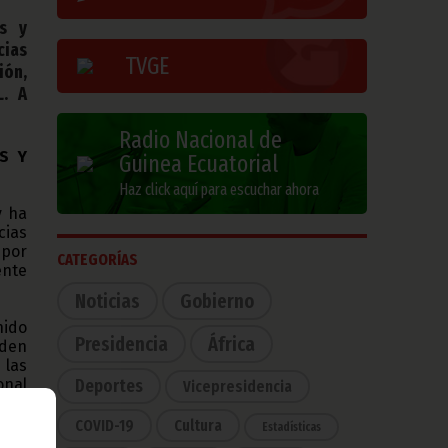
os y
cias
TVGE
ión,
L. A
Radio Nacional de
S Y
Guinea Ecuatorial
Haz click aquí para escuchar ahora
y ha
ias
 por
CATEGORÍAS
ente
Noticias
Gobierno
nido
Presidencia
África
rden
 las
onal
Deportes
Vicepresidencia
echa
 con
COVID-19
Cultura
Estadísticas
ías,