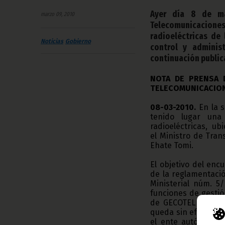
Ayer día 8 de mar
marzo 09, 2010
Telecomunicacione
radioeléctricas de 
Noticias
Gobierno
control y adminis
continuación public
NOTA DE PRENSA 
TELECOMUNICACIO
08-03-2010.
En la 
tenido lugar una
radioeléctricas, u
el Ministro de Tran
Ehate Tomi.
El objetivo del enc
de la reglamentació
Ministerial núm. 5
funciones de gestió
de GECOTEL a la OR
queda sin efecto lo
el ente autónomo G