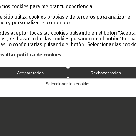
sus expedientes completos ante la Oficina Reguladora de
mos cookies para mejorar tu experiencia.
es ORTEL, para su regulación. Vencido el plazo, e
sterial se verá en la obligación de tomar cuantas med
e sitio utiliza cookies propias y de terceros para analizar el
conforme establece la Ley núm. 7/2005 de fecha 7 de noviem
fico y personalizar el contenido.
unicaciones.
des aceptar todas las cookies pulsando en el botón "Acepta
 de Transportes Tecnología Correos y Telecomunicaciones
as", rechazar todas las cookies pulsando en el botón "Rech
ión y Prensa de Guinea Ecuatorial.
as" o configurarlas pulsando el botón "Seleccionar las cookie
sultar política de cookies
Aceptar todas
Rechazar todas
Seleccionar las cookies