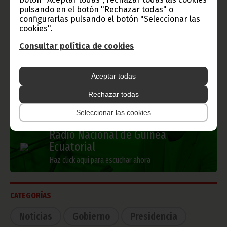
Gobierno e Instituciones
pulsando en el botón "Rechazar todas" o
configurarlas pulsando el botón "Seleccionar las
cookies".
Consultar política de cookies
Información de Guinea Ecuatorial
Aceptar todas
TVGE
Rechazar todas
Seleccionar las cookies
Radio Nacional de Guinea
Ecuatorial
Haz click aquí para escuchar ahora
CATEGORÍAS
Noticias
Gobierno
Presidencia