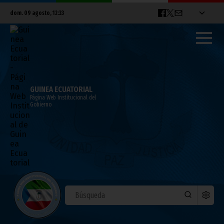
dom. 09 agosto, 12:33
GUINEA ECUATORIAL
Página Web Institucional del
Gobierno
El crucero SH Diana podría llegar a
Guinea Ecuatorial en abril
febrero 06, 2025
Noticias
Vicepresidencia