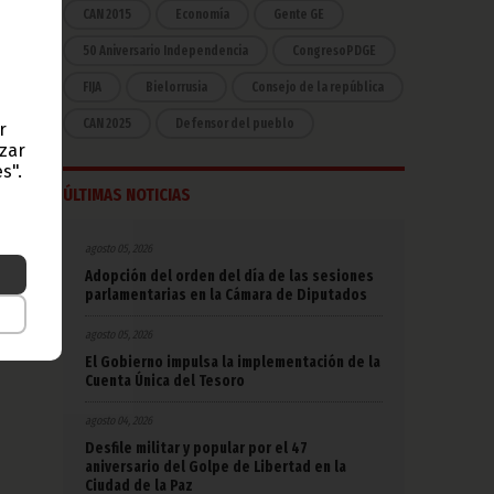
r el
CAN 2015
Economía
Gente GE
50 Aniversario Independencia
CongresoPDGE
amino
esión
FIJA
Bielorrusia
Consejo de la república
CAN 2025
Defensor del pueblo
r
azar
s".
ÚLTIMAS NOTICIAS
 debe
na de
agosto 05, 2026
Adopción del orden del día de las sesiones
parlamentarias en la Cámara de Diputados
agosto 05, 2026
El Gobierno impulsa la implementación de la
Cuenta Única del Tesoro
agosto 04, 2026
Desfile militar y popular por el 47
aniversario del Golpe de Libertad en la
Ciudad de la Paz