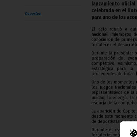
lanzamiento oficial
celebrada en el Hote
Deportes
para uno de los aco
El acto reunió a aut
nacional, miembros de
conocieron de primera
fortalecer el desarroll
Durante la presentació
preparación del even
competitivo. Asimism
estratégica para la
procedentes de todas l
Uno de los momentos má
los Juegos Nacionales
representativos de la 
unidad, la energía, la
esencia de la competic
La aparición de Copito
desde este momento com
de deportistas en un am
Durante el evento tam
fortalecimiento del