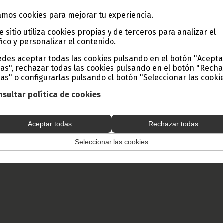
mación técnica y programas de apoyo a los atletas para garantiza
del sector.
mos cookies para mejorar tu experiencia.
ficial, los Juegos Nacionales Ebibeyin 2026 inician formalmente su c
e sitio utiliza cookies propias y de terceros para analizar el
e una nueva fiesta del deporte nacional, llamada a promover la coh
fico y personalizar el contenido.
il y el orgullo deportivo de Guinea Ecuatorial.
King
des aceptar todas las cookies pulsando en el botón "Acepta
as", rechazar todas las cookies pulsando en el botón "Rech
as" o configurarlas pulsando el botón "Seleccionar las cookie
 y Prensa de Guinea Ecuatorial
sultar política de cookies
 total o parcial de este artículo o de las imágenes que lo acompañen
todo lugar, con la mención de la fuente de origen de la misma (Ofici
e Guinea Ecuatorial).
Aceptar todas
Rechazar todas
Seleccionar las cookies