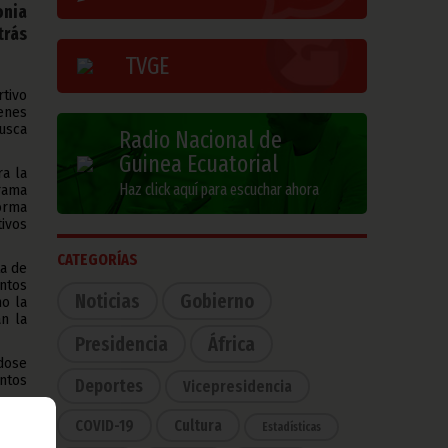
onia
trás
TVGE
tivo
enes
usca
Radio Nacional de
Guinea Ecuatorial
ra la
Haz click aquí para escuchar ahora
rama
orma
ivos
CATEGORÍAS
ta de
ntos
Noticias
Gobierno
mo la
an la
Presidencia
África
ndose
entos
Deportes
Vicepresidencia
n el
COVID-19
Cultura
Estadísticas
o en