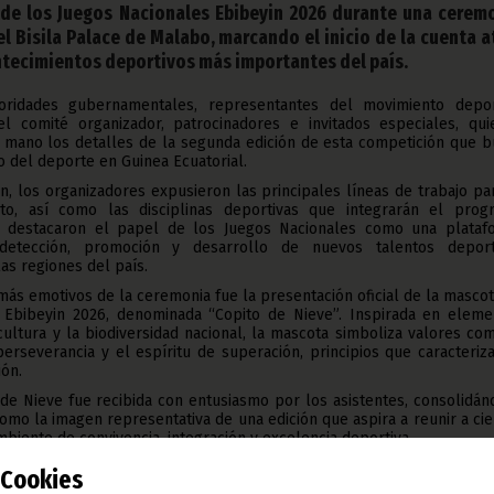
 de los Juegos Nacionales Ebibeyin 2026 durante una cerem
l Bisila Palace de Malabo, marcando el inicio de la cuenta a
ntecimientos deportivos más importantes del país.
oridades gubernamentales, representantes del movimiento depor
l comité organizador, patrocinadores e invitados especiales, qui
 mano los detalles de la segunda edición de esta competición que b
o del deporte en Guinea Ecuatorial.
n, los organizadores expusieron las principales líneas de trabajo pa
to, así como las disciplinas deportivas que integrarán el prog
o, destacaron el papel de los Juegos Nacionales como una plataf
 detección, promoción y desarrollo de nuevos talentos deport
as regiones del país.
s emotivos de la ceremonia fue la presentación oficial de la masco
 Ebibeyin 2026, denominada “Copito de Nieve”. Inspirada en eleme
cultura y la biodiversidad nacional, la mascota simboliza valores co
 perseverancia y el espíritu de superación, principios que caracteriz
ión.
 de Nieve fue recibida con entusiasmo por los asistentes, consolidá
o la imagen representativa de una edición que aspira a reunir a ci
biente de convivencia, integración y excelencia deportiva.
bién se reafirmó el compromiso de las instituciones nacionales co
Cookies
 deporte, destacando la importancia de continuar invirtiend