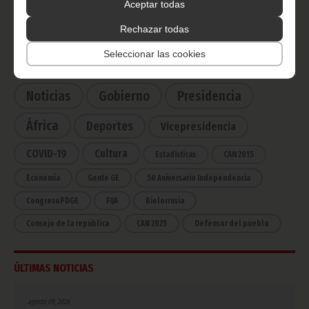
Ecuatorial
Aceptar todas
Haz click aquí para escuchar ahora
Rechazar todas
Seleccionar las cookies
CATEGORÍAS
Noticias
Gobierno
Presidencia
África
Deportes
Vicepresidencia
COVID-19
Cultura
Estadísticas
CAN 2015
Economía
Gente GE
50 Aniversario Independencia
CongresoPDGE
FIJA
Bielorrusia
Consejo de la república
CAN 2025
Defensor del pueblo
ÚLTIMAS NOTICIAS
agosto 09, 2026