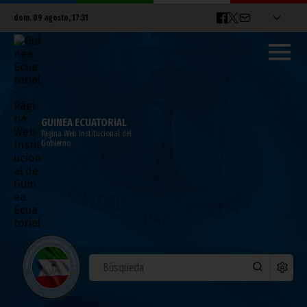
dom. 09 agosto, 17:31
GUINEA ECUATORIAL
Página Web Institucional del
Gobierno
El Banco Mundial pide acciones decisivas
para la crisis de Somalia
agosto 31, 2011
Noticias