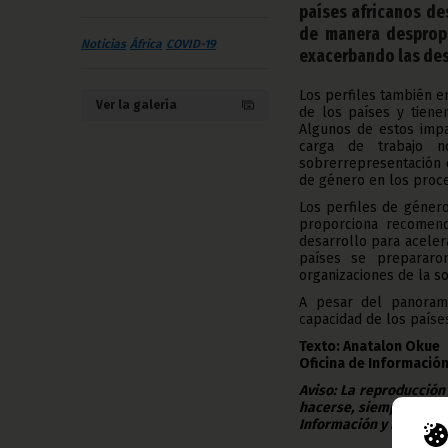
países africanos de
de manera despropo
Noticias
África
COVID-19
exacerbando las de
Los perfiles también e
Ver la galería
de los países y tiene
Algunos de estos impa
carga de trabajo 
sobrerrepresentación e
de género en los proce
Los perfiles de géner
proporciona recomend
desarrollo para aceler
países se prepararo
organizaciones de la s
A pesar del panoram
capacidad de los países
Texto: Anatalon Okue
Oficina de Información
Aviso: La reproducción
hacerse, siempre y en 
Información y Prensa d