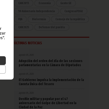
CAN 2015
Economía
Gente GE
50 Aniversario Independencia
CongresoPDGE
FIJA
Bielorrusia
Consejo de la república
CAN 2025
Defensor del pueblo
r
azar
s".
ÚLTIMAS NOTICIAS
agosto 05, 2026
Adopción del orden del día de las sesiones
parlamentarias en la Cámara de Diputados
agosto 05, 2026
El Gobierno impulsa la implementación de la
Cuenta Única del Tesoro
agosto 04, 2026
Desfile militar y popular por el 47
aniversario del Golpe de Libertad en la
Ciudad de la Paz