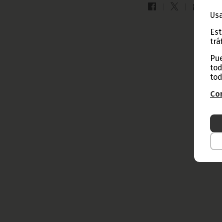
Usa
Est
trá
Pue
tod
tod
Con