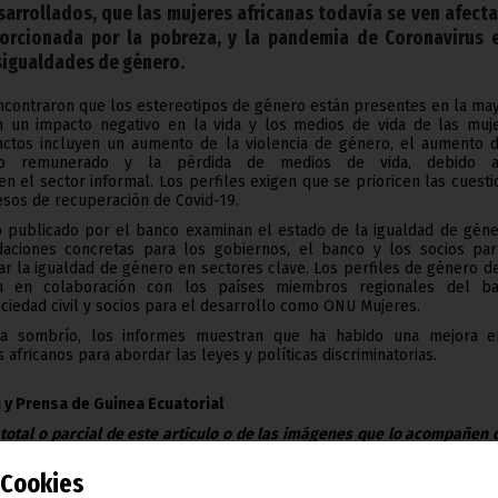
sarrollados, que las mujeres africanas todavía se ven afect
rcionada por la pobreza, y la pandemia de Coronavirus 
sigualdades de género.
ncontraron que los estereotipos de género están presentes en la ma
n un impacto negativo en la vida y los medios de vida de las muje
ctos incluyen un aumento de la violencia de género, el aumento d
no remunerado y la pérdida de medios de vida, debido 
n el sector informal. Los perfiles exigen que se prioricen las cuest
sos de recuperación de Covid-19.
o publicado por el banco examinan el estado de la igualdad de géne
aciones concretas para los gobiernos, el banco y los socios par
ar la igualdad de género en sectores clave. Los perfiles de género d
n en colaboración con los países miembros regionales del ba
ociedad civil y socios para el desarrollo como ONU Mujeres.
a sombrío, los informes muestran que ha habido una mejora e
 africanos para abordar las leyes y políticas discriminatorias.
 y Prensa de Guinea Ecuatorial
 total o parcial de este artículo o de las imágenes que lo acompañen
todo lugar, con la mención de la fuente de origen de la misma (Ofici
e Guinea Ecuatorial).
Cookies