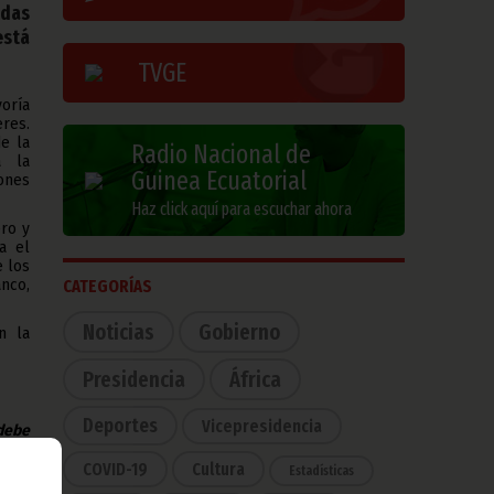
adas
está
TVGE
yoría
res.
e la
Radio Nacional de
a la
Guinea Ecuatorial
iones
Haz click aquí para escuchar ahora
ro y
a el
e los
nco,
CATEGORÍAS
Noticias
Gobierno
n la
Presidencia
África
Deportes
Vicepresidencia
 debe
na de
COVID-19
Cultura
Estadísticas