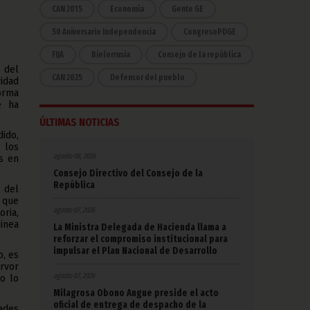
CAN 2015
Economía
Gente GE
50 Aniversario Independencia
CongresoPDGE
FIJA
Bielorrusia
Consejo de la república
 del
CAN 2025
Defensor del pueblo
idad
orma
e ha
ÚLTIMAS NOTICIAS
ido,
 los
agosto 08, 2026
s en
Consejo Directivo del Consejo de la
República
s del
 que
agosto 07, 2026
oria,
inea
La Ministra Delegada de Hacienda llama a
reforzar el compromiso institucional para
impulsar el Plan Nacional de Desarrollo
o, es
ervor
agosto 07, 2026
o lo
Milagrosa Obono Angue preside el acto
oficial de entrega de despacho de la
ades