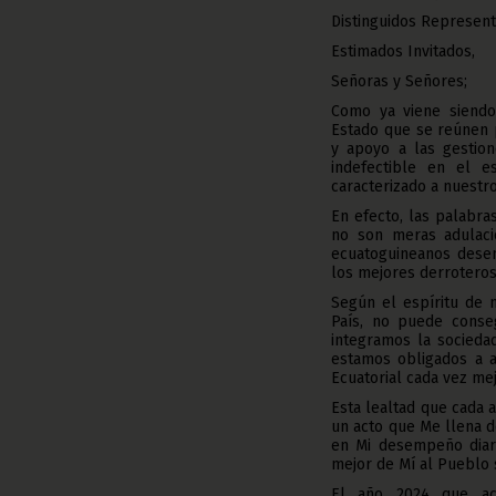
Distinguidos Represent
Estimados Invitados,
Señoras y Señores;
Como ya viene siendo 
Estado que se reúnen 
y apoyo a las gestion
indefectible en el e
caracterizado a nuestr
En efecto, las palabr
no son meras adulacio
ecuatoguineanos desem
los mejores derroteros
Según el espíritu de n
País, no puede conseg
integramos la sociedad
estamos obligados a a
Ecuatorial cada vez mej
Esta lealtad que cada 
un acto que Me llena d
en Mi desempeño diari
mejor de Mí al Pueblo
El año 2024 que aca