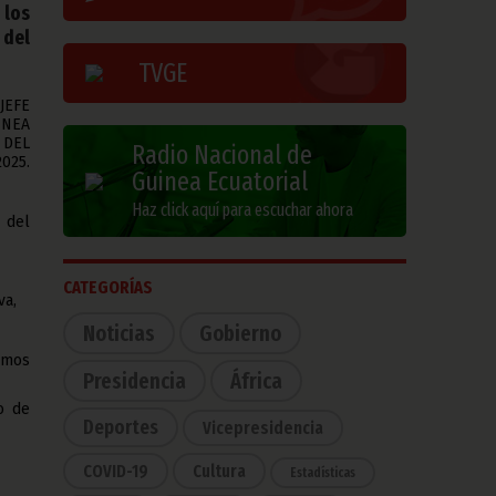
 los
 del
TVGE
JEFE
INEA
 DEL
Radio Nacional de
025.
Guinea Ecuatorial
Haz click aquí para escuchar ahora
 del
CATEGORÍAS
va,
Noticias
Gobierno
smos
Presidencia
África
o de
Deportes
Vicepresidencia
COVID-19
Cultura
Estadísticas