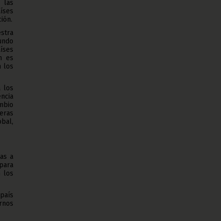
 las
íses
ión.
estra
undo
aíses
n es
n los
 los
encia
ambio
eras
obal,
as a
para
n los
 país
rnos