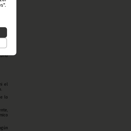
s".
 con
 sus
eblo,
ento
 Paz,
torio
i el
o.
e lo
ente,
ómico
ngún