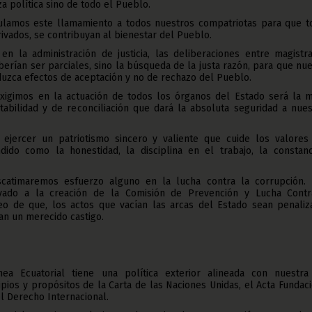
za política sino de todo el Pueblo.
ulamos este llamamiento a todos nuestros compatriotas para que t
ivados, se contribuyan al bienestar del Pueblo.
en la administración de justicia, las deliberaciones entre magistra
berían ser parciales, sino la búsqueda de la justa razón, para que nu
oduzca efectos de aceptación y no de rechazo del Pueblo.
exigimos en la actuación de todos los órganos del Estado será la m
tabilidad y de reconciliación que dará la absoluta seguridad a nue
ejercer un patriotismo sincero y valiente que cuide los valores
do como la honestidad, la disciplina en el trabajo, la constanc
scatimaremos esfuerzo alguno en la lucha contra la corrupción. 
vado a la creación de la Comisión de Prevención y Lucha Contr
eo de que, los actos que vacían las arcas del Estado sean penaliz
an un merecido castigo.
ea Ecuatorial tiene una política exterior alineada con nuestra
ipios y propósitos de la Carta de las Naciones Unidas, el Acta Fundac
el Derecho Internacional.