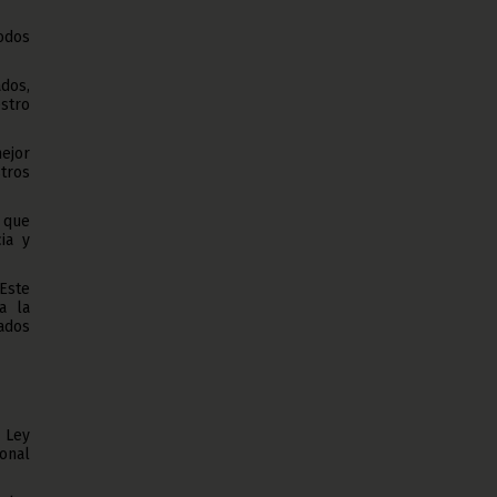
odos
dos,
estro
ejor
stros
 que
ia y
Este
a la
ados
 Ley
ional