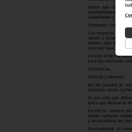
tod
Deseo que el Gobiern
oportunidades sufic
Con
capacidades y habilidad
Estimados Compatriota
Con respecto a la cons
vamos a establecer el
médico, deje de ser on
sino que haya seguridad
En este orden de ideas
para los vehículos, c
Excelencias,
Señoras y Señores;
No Me cansaré de repe
bienestar social. La Pa
Es por ello que debem
único que desean es de
En efecto, nuestro sis
dónde cualquier ciudad
y sociocultural del País
Precisamente, el lema