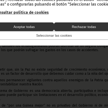
as" o configurarlas pulsando el botón "Seleccionar las cookie
o trabaje fundamentalmente para que la población joven cuente
ientes y apropiadas, que les permita desarrollar plenamente
sultar política de cookies
es para contribuir al desarrollo del País.
s;
Aceptar todas
Rechazar todas
tante demanda de la asistencia sanitaria por la que atraviesa el Pu
 Seguro Universal, para las personas que en los temas de tratami
eroso para cualquier ecuatoguineano y que podamos vivir, no solo en
Seleccionar las cookies
 sanitaria para todos.
, también los ecuatoguineanos podrán disfrutar de un Seguro Obliga
on los que podrán sufragar los gastos en los casos de accidentes.
tir que, sin la Paz no existe seguridad de crecimiento económico, n
z es un factor de desarrollo que debemos cuidar como a la niña del oj
os permanecer vigilantes contra aquellos enemigos de la Patria qu
sestabilizar nuestra Nación.
tema de Gobierno es una democracia abierta, participativa e incluy
ano puede participar sin limitaciones en el desarrollo político, econ
.
 de “por una Guinea mejor” no es privativo del Gobierno ni de ni