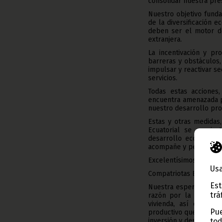
consolidar nuestra pres
Nuestro objetivo funda
de la diversificación 
deben ser el motor de
extranjera.
La incentivación y pr
barreras y obstáculos,
impulsar y reactivar se
servicios.
Todas estas acciones,
encuentra amenazada po
nuestro desarrollo pro
Estas y otras medidas
Ecuatorial se convie
desarrollo económico 
acompañe y permita su 
Excelentísimos Señore
Usa
Compatriotas Ecuatogu
Est
Nuestra esperanza y co
trá
razón por la que esta
vivienda, así como 
Pue
productivo que partici
inversión y desarrollo 
tod