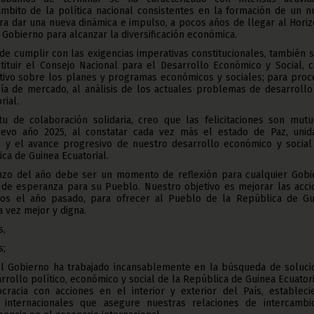
mbito de la política nacional consistentes en la formación de un n
a dar una nueva dinámica e impulso, a pocos años de llegar al Hori
l Gobierno para alcanzar la diversificación económica.
 de cumplir con las exigencias imperativas constitucionales, también 
tituir el Consejo Nacional para el Desarrollo Económico y Social, 
tivo sobre los planes y programas económicos y sociales; para proc
a de mercado, al análisis de los actuales problemas de desarrollo
rial.
tu de colaboración solidaria, creo que las felicitaciones son mutu
uevo año 2025, al constatar cada vez más el estado de Paz, unid
al, y el avance progresivo de nuestro desarrollo económico y social
ca de Guinea Ecuatorial.
nzo del año debe ser un momento de reflexión para cualquier Gobi
 de esperanza para su Pueblo. Nuestro objetivo es mejorar las acci
mos el año pasado, para ofrecer al Pueblo de la República de Gu
a vez mejor y digna.
s,
s;
el Gobierno ha trabajado incansablemente en la búsqueda de soluci
rrollo político, económico y social de la República de Guinea Ecuatori
cracia con acciones en el interior y exterior del País, estableci
 internacionales que asegure nuestras relaciones de intercambi