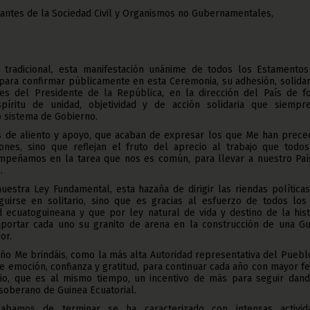
antes de la Sociedad Civil y Organismos no Gubernamentales,
tradicional, esta manifestación unánime de todos los Estamentos
para confirmar públicamente en esta Ceremonia, su adhesión, solidar
es del Presidente de la República, en la dirección del País de f
spíritu de unidad, objetividad y de acción solidaria que siempr
o sistema de Gobierno.
as de aliento y apoyo, que acaban de expresar los que Me han preced
nes, sino que reflejan el fruto del aprecio al trabajo que todos
peñamos en la tarea que nos es común, para llevar a nuestro Paí
.
uestra Ley Fundamental, esta hazaña de dirigir las riendas política
uirse en solitario, sino que es gracias al esfuerzo de todos los
 ecuatoguineana y que por ley natural de vida y destino de la hist
portar cada uno su granito de arena en la construcción de una Gu
or.
año Me brindáis, como la más alta Autoridad representativa del Puebl
e emoción, confianza y gratitud, para continuar cada año con mayor f
o, que es al mismo tiempo, un incentivo de más para seguir dand
 soberano de Guinea Ecuatorial.
bamos de terminar se ha caracterizado con intensas activid