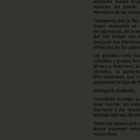
Asimismo Guinea Ecua
naciones del mundo,
Miembros de las Nacion
Trabajamos por la Paz,
mayor aspiración es
sin injerencias, sin p
del Sur Global son o
asegurar sus intereses
esfuerzos de los paíse
Las acciones como los
rebeldes y grupos terro
técnica y financiera, 
climático, la politiz
internacionales, que c
perpetúan la falta de 
Distinguido Auditorio;
Coincidirán conmigo q
nivel interno. Sin em
intervenir y dar lecci
asuntos internos de otr
Todos los países, son 
desea mantener relac
respectivos.