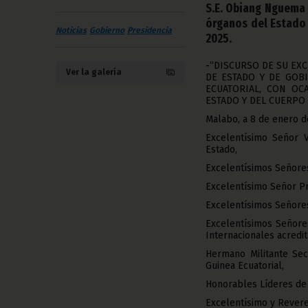
S.E. Obiang Nguema
órganos del Estado 
Noticias
Gobierno
Presidencia
2025.
-“DISCURSO DE SU EX
Ver la galería
DE ESTADO Y DE GOB
ECUATORIAL, CON OC
ESTADO Y DEL CUERPO 
Malabo, a 8 de enero d
Excelentísimo Señor 
Estado,
Excelentísimos Señores
Excelentísimo Señor Pr
Excelentísimos Señore
Excelentísimos Señore
Internacionales acredit
Hermano Militante Sec
Guinea Ecuatorial,
Honorables Líderes de 
Excelentísimo y Revere