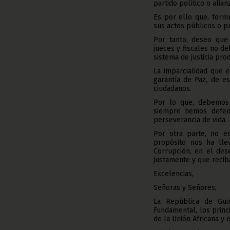
partido político o alian
Es por ello que, form
sus actos públicos o pr
Por tanto, deseo que 
jueces y fiscales no de
sistema de justicia pr
La imparcialidad que 
garantía de Paz, de es
ciudadanos.
Por lo que, debemos 
siempre hemos defendi
perseverancia de vida.
Por otra parte, no e
propósito nos ha lle
Corrupción, en el des
justamente y que recib
Excelencias,
Señoras y Señores;
La República de Guin
Fundamental, los princ
de la Unión Africana y 