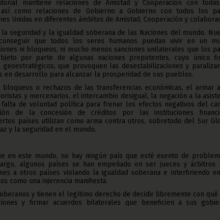
torial mantiene relaciones de Amistad y Cooperación con todas
 así como relaciones de Gobierno a Gobierno con todos los pa
es Unidas en diferentes ámbitos de Amistad, Cooperación y colaborac
 la seguridad y la igualdad soberana de las Naciones del mundo. Nu
 conseguir que todos los seres humanos puedan vivir en un m
resiones ni bloqueos, ni mucho menos sanciones unilaterales que los p
bjeto por parte de algunas naciones prepotentes, cuyo único fi
 geoestratégicos, que provoquen las desestabilizaciones y paraliza
s en desarrollo para alcanzar la prosperidad de sus pueblos.
 bloqueos o rechazos de las transferencias económicas, el armar a
ristas y mercenarios, el intercambio desigual, la negación a la asist
la falta de voluntad política para frenar los efectos negativos del c
ación de la concesión de créditos por las instituciones financi
iertos países utilizan como arma contra otros, sobretodo del Sur Gl
Paz y la seguridad en el mundo.
ue en este mundo, no hay ningún país que esté exento de problem
bargo, algunos países se han empeñado en ser jueces y árbitros 
ones a otros países violando la igualdad soberana e interfiriendo e
os como una injerencia manifiesta.
soberanos y tienen el legítimo derecho de decidir libremente con qué
iones y firmar acuerdos bilaterales que beneficien a sus gobie