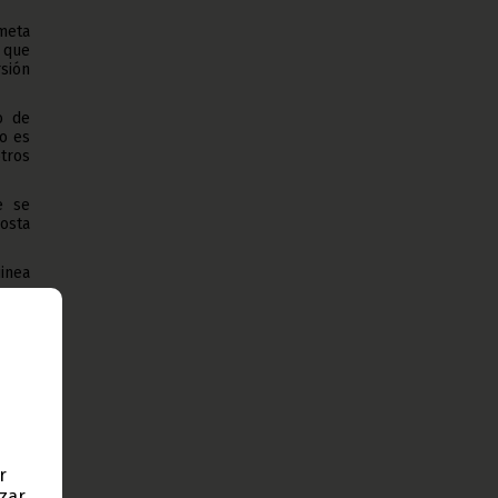
 meta
, que
sión
o de
mo es
otros
e se
costa
inea
 ese
e lo
País;
ón y
rupo
r
star,
azar