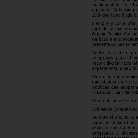
fundamentales en el á
equipo de Gobierno par
2035 que tiene fijado e
Siempre, y con el afán
logrado formar y cons
Órgano Técnico Consul
en base a una economí
presenta Guinea Ecuato
Dentro de este espíri
recíprocas para el n
reconciliación nacion
experimenta la Repúbli
En efecto, todo comie
que plantea un futuro
políticas que adopta
Ecuatorial una vida cad
Excelentísimos Señore
Estimados Compatriota
Durante el año 2024, 
para consolidar el desa
afianzar nuestra demo
programas y alianzas