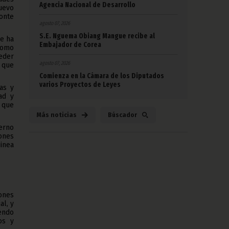
Agencia Nacional de Desarrollo
uevo
zonte
agosto 07, 2026
S.E. Nguema Obiang Mangue recibe al
se ha
Embajador de Corea
como
eder
agosto 07, 2026
 que
Comienza en la Cámara de los Diputados
varios Proyectos de Leyes
as y
ad y
 que
Más noticias
Búscador
erno
ones
inea
ones
al, y
endo
os y