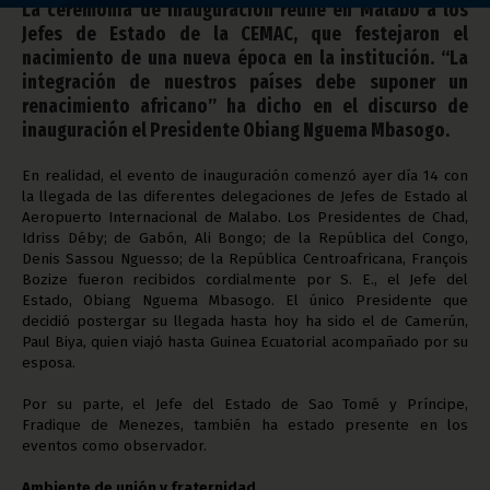
La ceremonia de inauguración reúne en Malabo a los
Jefes de Estado de la CEMAC, que festejaron el
nacimiento de una nueva época en la institución. “La
integración de nuestros países debe suponer un
renacimiento africano” ha dicho en el discurso de
inauguración el Presidente Obiang Nguema Mbasogo.
En realidad, el evento de inauguración comenzó ayer día 14 con
la llegada de las diferentes delegaciones de Jefes de Estado al
Aeropuerto Internacional de Malabo. Los Presidentes de Chad,
Idriss Déby; de Gabón, Ali Bongo; de la República del Congo,
Denis Sassou Nguesso; de la República Centroafricana, François
Bozize fueron recibidos cordialmente por S. E., el Jefe del
Estado, Obiang Nguema Mbasogo. El único Presidente que
decidió postergar su llegada hasta hoy ha sido el de Camerún,
Paul Biya, quien viajó hasta Guinea Ecuatorial acompañado por su
esposa.
Por su parte, el Jefe del Estado de Sao Tomé y Príncipe,
Fradique de Menezes, también ha estado presente en los
eventos como observador.
Ambiente de unión y fraternidad