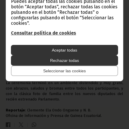
Guinea Ecuatorial para su funcionamiento”
Puedes aceptar todas las cookies pulsando en el
, terminó el Presidente
que recibió un gran aplauso por parte de todos los presentes.
botón "Aceptar todas", rechazar todas las cookies
pulsando en el botón "Rechazar todas" o
Horizonte 2025 para los países de la CEMAC
configurarlas pulsando el botón "Seleccionar las
cookies".
Por su parte, el presidente de la República del Congo, Denis
Consultar política de cookies
Sassou, como actual Presidente en Ejercicio de la CEMAC,
comentó que “
la apertura del Parlamento Comunitario es fruto de
nuestra voluntad común expresada desde esta institución
”. El Jefe
del Estado congoleño dio las gracias al Presidente y al pueblo
Aceptar todas
de Guinea Ecuatorial por los esfuerzos aportados para disfrutar
Rechazar todas
de este edificio y de este recurso. Igualmente, Sassou expresó
que el objetivo de todos los estados que forman la CEMAC es
Seleccionar las cookies
conseguir ser países emergentes de aquí al año 2025.
La ceremonia terminó en un ambiente distendido y muy grato,
con abrazos, saludos y bromas entre todos los participantes, y
con la clásica foto de familia entre los nuevos diputados del
recién estrenado Parlamento.
Reportaje
: Clemente Ela Ondo Onguene y N. B.
Oficina de Información y Prensa de Guinea Ecuatorial.