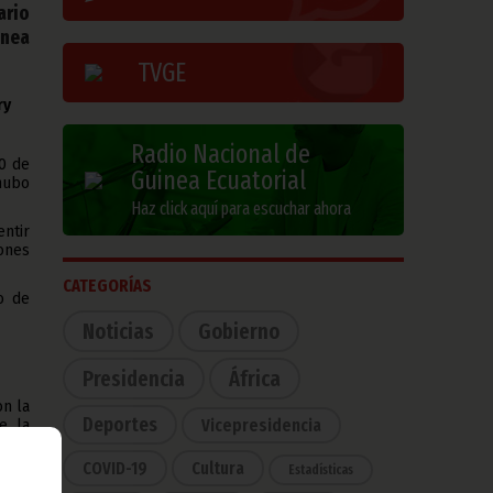
ario
inea
TVGE
ry
Radio Nacional de
20 de
Guinea Ecuatorial
hubo
Haz click aquí para escuchar ahora
entir
iones
CATEGORÍAS
io de
Noticias
Gobierno
Presidencia
África
on la
Deportes
Vicepresidencia
e la
COVID-19
Cultura
Estadísticas