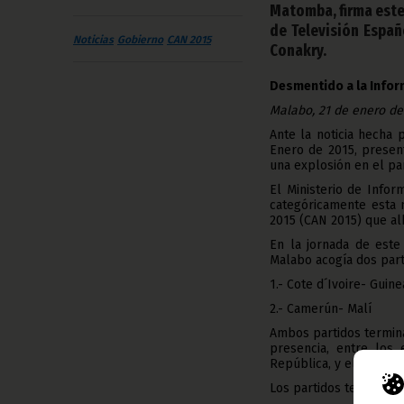
Matomba, firma este
de Televisión Españ
Noticias
Gobierno
CAN 2015
Conakry.
Desmentido a la Infor
Malabo, 21 de enero de
Ante la noticia hecha 
Enero de 2015, presen
una explosión en el par
El Ministerio de Infor
categóricamente esta n
2015 (CAN 2015) que al
En la jornada de este 
Malabo acogía dos part
1.- Cote d´Ivoire- Guin
2.- Camerún- Malí
Ambos partidos terminar
presencia, entre los 
República, y el Primer 
Los partidos terminaro