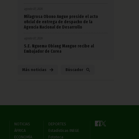
agosto 07, 2026
Milagrosa Obono Angue preside el acto
oficial de entrega de despacho de la
Agencia Nacional de Desarrollo
agosto 07, 2026
S.E. Nguema Obiang Mangue recibe al
Embajador de Corea
Más noticias
Búscador
NOTICIAS
DEPORTES
ÁFRICA
Estadísticas INEGE
ECONOMÍA
Fototeca