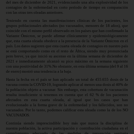
del mes de diciembre de 2021, evidenciando una alta explosividad de los
contagios de la enfermedad en corto período de tiempo en comparación
con las otras tres oleadas anteriores.
Teniendo en cuenta las manifestaciones clínicas de los pacientes, los
grupos poblacionales afectados (no vacunados, menores de 18 años), que
coincide con el mismo perfil observado en los países que han confirmado la
Variante Ómicron, se puede afirmar clínicamente y epidemiológicamente
que, esta cuarta oleada obedece a la presencia de la Variante Ómicron en el
país. Los datos sugieren que esta cuarta oleada de contagios en nuestro país
se está comportando como en el resto de África, siendo muy pronunciada
pero breve, ya que inició su ascenso en la última semana de diciembre de
2021 e inmediatamente alcanzó su pico máximo en la semana siguiente
con una positividad de 31%.No obstante, en esta última semana (del 9 al 16
de enero) mostró una tendencia a la baja.
Hasta la fecha en el país se han aplicado un total de 455.655 dosis de la
vacuna contra la COVID-19, logrando aplicar al menos una dosis al 40% de
la población objeto a vacunar. Sin embargo, esta cobertura de vacunación
resulta insuficiente si tenemos en cuenta que el 62 % de los pacientes
afectados en esta cuarta oleada, al igual que los casos que han
evolucionado a la forma grave de la enfermedad y los fallecidos, son no
vacunados. Por lo tanto, podemos calificar esta oleada como la de los NO
VACUNADOS.
Continúa siendo imprescindible hoy más que nunca la disciplina de
nuestra población, la activa participación y contribución ciudadana en el
cumplimiento adecuado de las medidas de prevención sanitaria