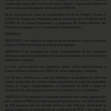
establecidas, para poder vencer este nuevo rebrote y lograr estabilidad en el
nuevo modo que nos impone vivir con la COVID-19.
En su consecuencia, vistas las recomendaciones de los Comités Técnico y
Político de Vigilancia y Respuesta para la contención de la Pandemia de la
COVID 19 en Guinea Ecuatorial, y a propuesta del Primer Ministro del
Gobierno, Encargado de la Coordinación Administrativa,
DISPONGO:
ARTÍCULO 1.-Se establece el toque de queda en todo el territorio nacional
desde las 00:00 horas hasta las 6 horas de la mañana.
ARTÍCULO 2.-Se reanudan los vuelos internacionales de las compañías
aéreas que operan en la República de Guinea Ecuatorial con dos vuelos por
semana por compañía.
2.1.-Los vuelos internos de compañías aéreas Ceiba Intercontinental y
Cronos Airlines se autorizan a TRES (3) vuelos diarios por compañía.
2.2 -Se hace observar que, para los embarques de pasajeros en todos los
vuelos, incluyendo los vuelos charter autorizados de todas las compañías
aéreas, se exigirá obligatoriamente el Certificado de PCR y carnet de
vacunación de cada pasajero a la hora de la facturación y el embarque.
ARTÍCULO 3.-Se mantiene el transporte marítimo entre ambas regiones del
país a razón de TRES (3) viajes semanales por naviera y con aforo máximo
de 250 pasajeros para las navieras Viteoca y San Valentín, observando la
misma exigencia de presentación de certificados de PCR y del carnet de