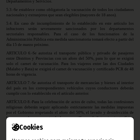
Departamentos y Servicios.
5.3.-Se establece como obligatoria la vacunación de todos los ciudadanos
nacionales y extranjeros que sean elegibles (mayores de 18 anos).
5.4. En caso de incumplimiento de lo establecido en este artículo los
infractores serán severamente sancionados por los departamentos
sectoriales responsables. Para el caso de los funcionarios de la
Administración Pública esta medida sancionatoria tomará efecto a partir del
día 15 de marzo próximo.
ARTICULO 6.-Se autoriza el transporte público y privado de pasajeros
entre Distritos y Provincias con un aforo del 50%, para lo que se exigirá
solo el carnet de vacunación. Para los viajeros entre las dos Ciudades
(Malabo y Bata) se exigirá el carnet de vacunación y certificado PCR de 48
horas de vigencia.
ARTÍCULO 7.-Se autoriza el transporte de mercancías y bienes al interior
del país en los correspondientes vehículos cuyos conductores deberán
cumplir con lo establecido en el artículo anterior.
ARTÍCULO 8.-Para la celebración de actos de culto, todas las confesiones
religiosas deberán seguir aplicando estrictamente las medidas impuestas
por el Gobierno respetando el aforo del 50%, el lavado y desinfección de
las manos, el uso correcto de las mascarillas y el distanciamiento físico
mínimo de 1.5 metros.
Cookies
ARTÍCULO 9.- Con carácter general se mantiene el cierre de las discotecas.
Las celebraciones de cumpleaños, matrimonios, bautizos, defunciones y