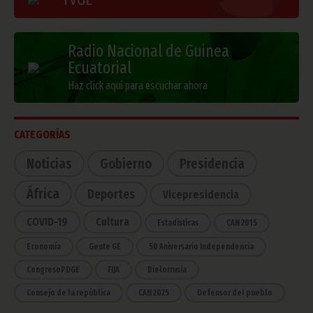
Radio Nacional de Guinea
Ecuatorial
Haz click aquí para escuchar ahora
CATEGORÍAS
Noticias
Gobierno
Presidencia
África
Deportes
Vicepresidencia
COVID-19
Cultura
Estadísticas
CAN 2015
Economía
Gente GE
50 Aniversario Independencia
CongresoPDGE
FIJA
Bielorrusia
Consejo de la república
CAN 2025
Defensor del pueblo