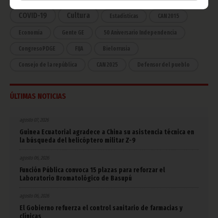
COVID-19
Cultura
Estadísticas
CAN 2015
Economía
Gente GE
50 Aniversario Independencia
CongresoPDGE
FIJA
Bielorrusia
Consejo de la república
CAN 2025
Defensor del pueblo
ÚLTIMAS NOTICIAS
agosto 07, 2026
Guinea Ecuatorial agradece a China su asistencia técnica en
la búsqueda del helicóptero militar Z-9
agosto 06, 2026
Función Pública convoca 15 plazas para reforzar el
Laboratorio Bromatológico de Basupú
agosto 06, 2026
El Gobierno refuerza el control sanitario de farmacias y
clínicas