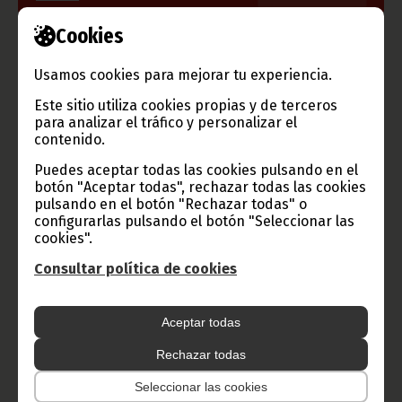
Cookies
Información de Guinea Ecuatorial
Usamos cookies para mejorar tu experiencia.
Este sitio utiliza cookies propias y de terceros
para analizar el tráfico y personalizar el
contenido.
TVGE
Puedes aceptar todas las cookies pulsando en el
botón "Aceptar todas", rechazar todas las cookies
pulsando en el botón "Rechazar todas" o
Radio Nacional de Guinea
configurarlas pulsando el botón "Seleccionar las
Ecuatorial
cookies".
Haz click aquí para escuchar ahora
Consultar política de cookies
CATEGORÍAS
Aceptar todas
Noticias
Gobierno
Presidencia
Rechazar todas
Seleccionar las cookies
África
Deportes
Vicepresidencia