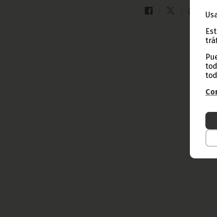
Usa
Est
trá
Pue
tod
tod
Con