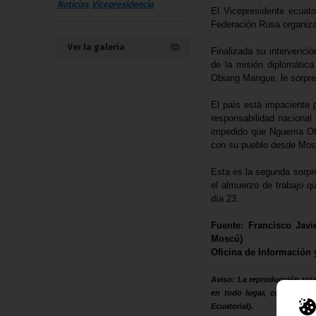
Noticias
Vicepresidencia
El Vicepresidente ecuato
Federación Rusa organiza
Ver la galería
Finalizada su intervenció
de la misión diplomáti
Obiang Mangue, le sorpre
El país está impaciente 
responsabilidad nacional
impedido que Nguema Obia
con su pueblo desde Mos
Esta es la segunda sorpr
el almuerzo de trabajo q
día 23.
Fuente: Francisco Jav
Moscú)
Oficina de Información 
Aviso: La reproducción tota
en todo lugar, con la men
Ecuatorial).