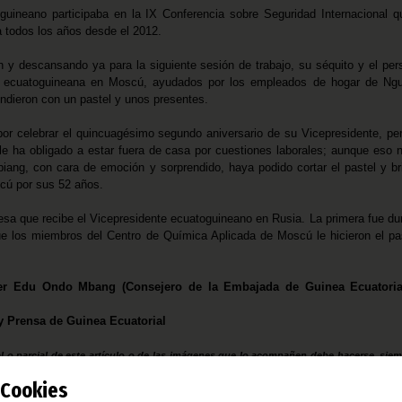
guineano participaba en la IX Conferencia sobre Seguridad Internacional q
 todos los años desde el 2012.
n y descansando ya para la siguiente sesión de trabajo, su séquito y el per
ca ecuatoguineana en Moscú, ayudados por los empleados de hogar de N
ndieron con un pastel y unos presentes.
por celebrar el quincuagésimo segundo aniversario de su Vicepresidente, pe
 le ha obligado a estar fuera de casa por cuestiones laborales; aunque eso 
ng, con cara de emoción y sorprendido, haya podido cortar el pastel y br
cú por sus 52 años.
esa que recibe el Vicepresidente ecuatoguineano en Rusia. La primera fue du
ue los miembros del Centro de Química Aplicada de Moscú le hicieron el p
ier Edu Ondo Mbang (Consejero de la Embajada de Guinea Ecuatoria
y Prensa de Guinea Ecuatorial
l o parcial de este artículo o de las imágenes que lo acompañen debe hacerse, siem
ción de la fuente de origen de la misma (Oficina de Información y Prensa de G
Cookies