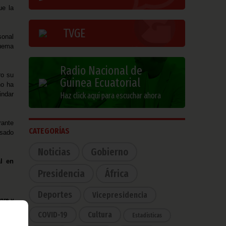
ue la
TVGE
sonal
guema
Radio Nacional de
ro su
Guinea Ecuatorial
no ha
indar
Haz click aquí para escuchar ahora
rante
CATEGORÍAS
asado
Noticias
Gobierno
l en
Presidencia
África
Deportes
Vicepresidencia
pre y
uinea
COVID-19
Cultura
Estadísticas