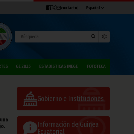
contacto
Español
RTES
GE 2035
ESTADÍSTICAS INEGE
FOTOTECA
Gobierno e Instituciones
 una
Información de Guinea
jo.
Ecuatorial