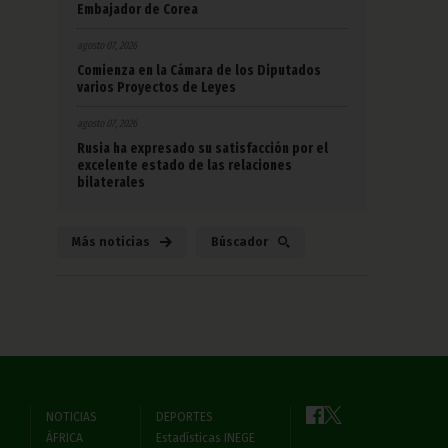
Embajador de Corea
agosto 07, 2026
Comienza en la Cámara de los Diputados
varios Proyectos de Leyes
agosto 07, 2026
Rusia ha expresado su satisfacción por el
excelente estado de las relaciones
bilaterales
Más noticias
Búscador
NOTICIAS
DEPORTES
ÁFRICA
Estadísticas INEGE