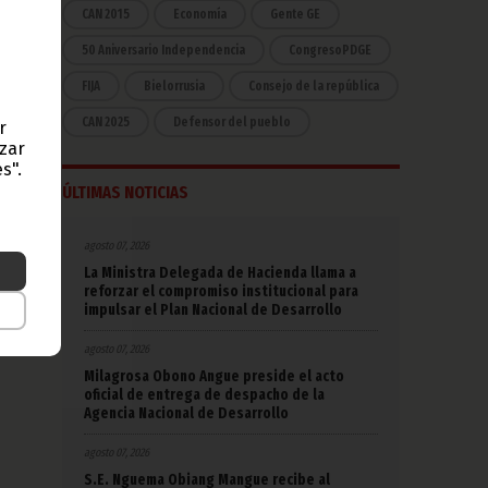
CAN 2015
Economía
Gente GE
50 Aniversario Independencia
CongresoPDGE
FIJA
Bielorrusia
Consejo de la república
CAN 2025
Defensor del pueblo
r
azar
s".
ÚLTIMAS NOTICIAS
agosto 07, 2026
La Ministra Delegada de Hacienda llama a
reforzar el compromiso institucional para
impulsar el Plan Nacional de Desarrollo
agosto 07, 2026
Milagrosa Obono Angue preside el acto
oficial de entrega de despacho de la
Agencia Nacional de Desarrollo
agosto 07, 2026
S.E. Nguema Obiang Mangue recibe al