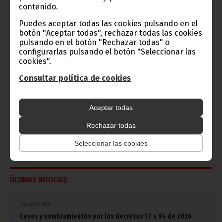
Haz click aquí para escuchar ahora
contenido.
Puedes aceptar todas las cookies pulsando en el
botón "Aceptar todas", rechazar todas las cookies
CATEGORÍAS
pulsando en el botón "Rechazar todas" o
configurarlas pulsando el botón "Seleccionar las
Noticias
Gobierno
Presidencia
cookies".
África
Deportes
Consultar política de cookies
Vicepresidencia
COVID-19
Cultura
Estadísticas
CAN 2015
Aceptar todas
Economía
Gente GE
50 Aniversario Independencia
Rechazar todas
CongresoPDGE
FIJA
Bielorrusia
Seleccionar las cookies
Consejo de la república
CAN 2025
Defensor del pueblo
ÚLTIMAS NOTICIAS
agosto 06, 2026
Ceses y nombramientos por los decretos 77 a 94 de 2026