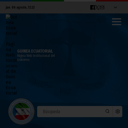
jue. 06 agosto, 12:22
GUINEA ECUATORIAL
Página Web Institucional del
Gobierno
Costa de Marfil asegura su clasificación
para los cuartos de final
enero 28, 2012
Noticias
Deportes