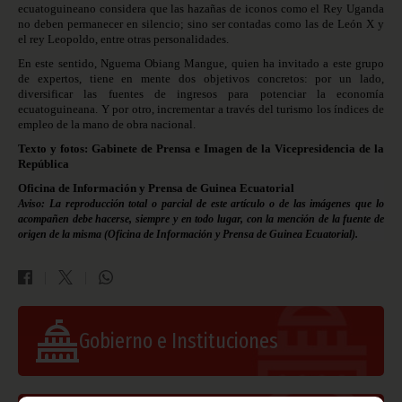
ecuatoguineano considera que las hazañas de iconos como el Rey Uganda
no deben permanecer en silencio; sino
ser
contadas como las de León X y
el rey Leopoldo, entre otras personalidades.
En este sentido, Nguema Obiang Mangue, quien ha invitado a este grupo
de expertos, tiene en mente dos objetivos concretos: por un lado,
diversificar las fuentes de ingresos para potenciar la economía
ecuatoguineana. Y por otro,
incrementar
a través del turismo los índices de
empleo de la mano de obra nacional.
Texto y fotos: Gabinete de Prensa e Imagen de la Vicepresidencia de la
República
Oficina de Información y Prensa de Guinea Ecuatorial
Aviso: La reproducción total o parcial de este artículo o de las imágenes que lo
acompañen debe hacerse, siempre y en todo lugar, con la mención de la fuente de
origen de la misma (Oficina de Información y Prensa de Guinea Ecuatorial).
Gobierno e Instituciones