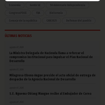
Economía
Gente GE
50 Aniversario Independencia
CongresoPDGE
FIJA
Bielorrusia
Consejo de la república
CAN 2025
Defensor del pueblo
ÚLTIMAS NOTICIAS
agosto 07, 2026
La Ministra Delegada de Hacienda llama a reforzar el
compromiso institucional para impulsar el Plan Nacional de
Desarrollo
agosto 07, 2026
Milagrosa Obono Angue preside el acto oficial de entrega de
despacho de la Agencia Nacional de Desarrollo
agosto 07, 2026
S.E. Nguema Obiang Mangue recibe al Embajador de Corea
agosto 07, 2026