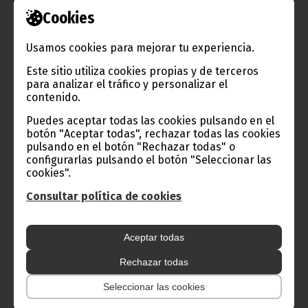
Cookies
Información de Guinea Ecuatorial
Usamos cookies para mejorar tu experiencia.
Este sitio utiliza cookies propias y de terceros
TVGE
para analizar el tráfico y personalizar el
contenido.
Puedes aceptar todas las cookies pulsando en el
Radio Nacional de Guinea
botón "Aceptar todas", rechazar todas las cookies
Ecuatorial
pulsando en el botón "Rechazar todas" o
configurarlas pulsando el botón "Seleccionar las
Haz click aquí para escuchar ahora
cookies".
Consultar política de cookies
CATEGORÍAS
Aceptar todas
Noticias
Gobierno
Presidencia
Rechazar todas
África
Deportes
Vicepresidencia
Seleccionar las cookies
COVID-19
Cultura
Estadísticas
CAN 2015