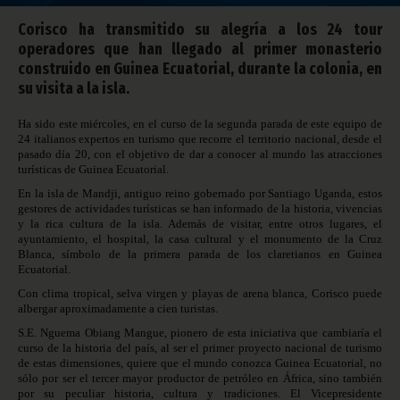
Corisco ha transmitido su alegría a los 24 tour
operadores que han llegado al primer monasterio
construido en Guinea Ecuatorial, durante la colonia, en
su visita a la isla.
Ha sido este miércoles, en el curso de la segunda parada de este equipo de
24 italianos expertos en turismo que recorre el territorio nacional, desde el
pasado día 20, con el objetivo de dar a conocer al mundo las atracciones
turísticas de Guinea Ecuatorial.
En la isla de Mandji, antiguo reino gobernado por Santiago Uganda, estos
gestores de actividades turísticas se han informado de la historia, vivencias
y la rica cultura de la isla. Además de visitar, entre otros lugares, el
ayuntamiento, el hospital, la casa cultural y el monumento de la Cruz
Blanca, símbolo
de la primera parada de los claretianos en Guinea
Ecuatorial.
Con clima tropical, selva virgen y
playas
de arena blanca, Corisco puede
albergar aproximadamente a cien turistas.
S.E. Nguema Obiang Mangue, pionero de esta iniciativa que cambiaría el
curso de la historia del país, al ser el primer proyecto nacional de turismo
de estas dimensiones, quiere que el mundo conozca Guinea Ecuatorial, no
sólo por ser el tercer mayor productor de petróleo en África,
sino también
por su
peculiar historia, cultura y tradiciones.
El Vicepresidente