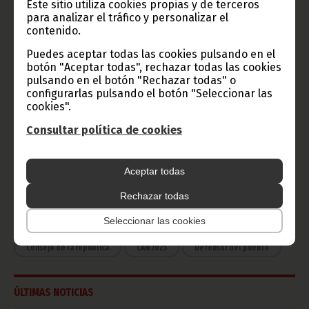
Este sitio utiliza cookies propias y de terceros
Radio Nacional de Guinea
para analizar el tráfico y personalizar el
Ecuatorial
contenido.
Haz click aquí para escuchar ahora
Puedes aceptar todas las cookies pulsando en el
botón "Aceptar todas", rechazar todas las cookies
pulsando en el botón "Rechazar todas" o
CATEGORÍAS
configurarlas pulsando el botón "Seleccionar las
cookies".
Noticias
Gobierno
Presidencia
Consultar política de cookies
África
Deportes
Vicepresidencia
Aceptar todas
COVID-19
Cultura
Estadísticas
CAN 2015
Rechazar todas
Economía
Gente GE
50 Aniversario Independencia
Seleccionar las cookies
CongresoPDGE
FIJA
Bielorrusia
Consejo de la república
CAN 2025
Defensor del pueblo
ÚLTIMAS NOTICIAS