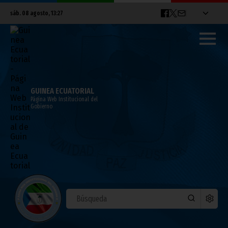
sáb. 08 agosto, 13:27
GUINEA ECUATORIAL
Página Web Institucional del
Gobierno
Continúan los accidentes de tráfico en
Malabo
marzo 22, 2011
Noticias