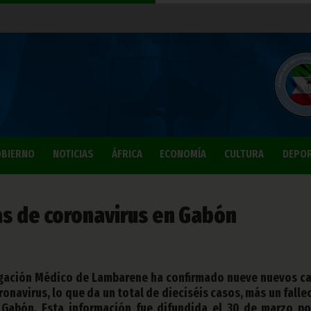
BIERNO
NOTICIAS
ÁFRICA
ECONOMÍA
CULTURA
DEPO
s de coronavirus en Gabón
tigación Médico de Lambarene ha confirmado nueve nuevos c
onavirus, lo que da un total de dieciséis casos, más un falle
 Gabón. Esta información fue difundida el 30 de marzo po