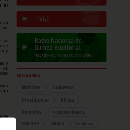
a el
TVGE
s en
s por
Radio Nacional de
r las
o de
Guinea Ecuatorial
la y
Haz click aquí para escuchar ahora
as y
s de
ivas
CATEGORÍAS
migo
Noticias
Gobierno
stro
Presidencia
África
Deportes
Vicepresidencia
 debe
na de
COVID-19
Cultura
Estadísticas