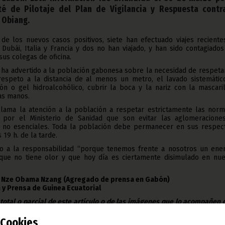
é de Pilotaje del Plan de Vigilancia y Respuesta contr
 Obiang.
 de los nuevos casos positivos, siete han efectuado viajes reciente
 Dubái, Italia y Francia y dos no han viajado, y han sido contagiado
us colegas de oficina.
 ha advertido a la población gabonesa sobre la necesidad de respeta
respeto a la distancia de al menos un metro, el lavado sistemátic
n o gel hidroalcohólico, cubrir la boca y la nariz con la mascaril
las manos.
lama la atención a la población a respetar estrictamente las norm
s por el Ministerio de Sanidad que son evitar las aglomeracione
s no esenciales. Toda la población debe permanecer en sus respect
s 19 h. de la tarde.
o a la responsabilidad “porque tenemos frente a nosotros un ene
 que no tiene olor y que hoy día es ciertamente disimulado en nue
er Nze Obama Nzang (Agregado de prensa en Gabón)
 y Prensa de Guinea Ecuatorial
 total o parcial de este artículo o de las imágenes que lo acompañen
todo lugar, con la mención de la fuente de origen de la misma (Ofici
e Guinea Ecuatorial).
Cookies