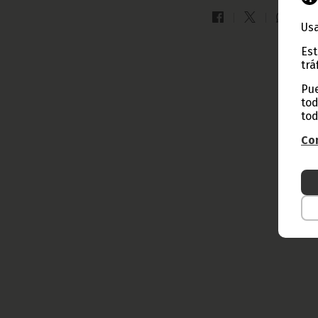
Usa
Est
trá
Pue
tod
tod
Con