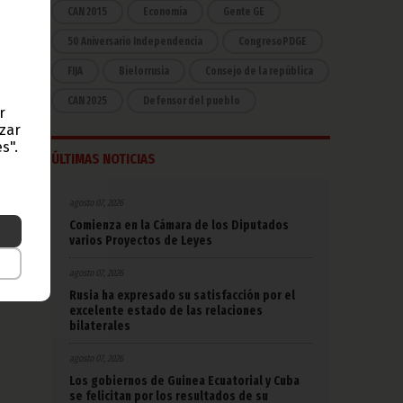
CAN 2015
Economía
Gente GE
50 Aniversario Independencia
CongresoPDGE
FIJA
Bielorrusia
Consejo de la república
CAN 2025
Defensor del pueblo
r
azar
s".
ÚLTIMAS NOTICIAS
agosto 07, 2026
Comienza en la Cámara de los Diputados
varios Proyectos de Leyes
agosto 07, 2026
Rusia ha expresado su satisfacción por el
excelente estado de las relaciones
bilaterales
agosto 07, 2026
Los gobiernos de Guinea Ecuatorial y Cuba
se felicitan por los resultados de su