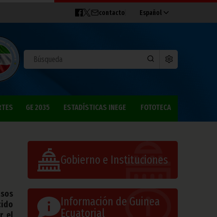
contacto
Español
RTES
GE 2035
ESTADÍSTICAS INEGE
FOTOTECA
Gobierno e Instituciones
asos
Información de Guinea
cido
Ecuatorial
r el