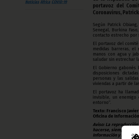
Noticias
África
COVID-19
portavoz del Comit
Coronavirus, Patrick
Según Patrick Obiang,
Senegal, Burkina Faso,
contacto estrecho por s
El portavoz del comité
medidas barreras, el 
manos con agua y jabó
saludar sin estrechar 
El Gobierno gabonés l
disposiciones dictada
personas y las salida
viviendas a partir de la
El portavoz ha llamad
invisible, un enemigo
entorno”.
Texto: Francisco Javi
Oficina de Información
Aviso: La reproducción
hacerse, siempre y en 
Información y Prensa d