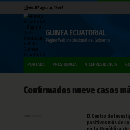
vie. 07 agosto, 14:42
GUINEA ECUATORIAL
Página Web Institucional del Gobierno
PORTADA
PRESIDENCIA
VICEPRESIDENCIA
GO
Confirmados nueve casos má
El Centro de Inves
abril 01, 2020
positivos más de cor
en la República de