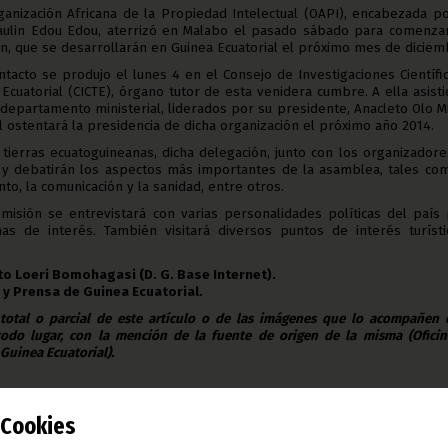
ganización Africana de la Propiedad Intelectual (OAPI), encabezada p
Paulin Edou Edou, aterrizó en Malabo el pasado sábado para comenza
ón, que se desarrollarán en Guinea Ecuatorial el próximo mes de diciem
tacto se produjo el lunes 4 en el Consejo de Investigaciones Científi
Ecuatorial (CICTE), órgano tutor de esta venidera cumbre. A ella asist
 departamento ministerial, liderados
por su presidente, Anacleto Olo M
l ostentará la presidencia de dicha organización el próximo año 2014.
 tierras ecuatoguineanas, dicha delegación, junto con los organizador
n y debatirán los aspectos más importantes de la asamblea, tales co
ento, la comunicación y la sanidad, entre otros.
omisión se entrevistará con varias personalidades políticas del país
as de interés. También visitará diversos puntos de interés turísti
o Loeri Bomohagasi (D. G. Base Internet).
 y Prensa de Guinea Ecuatorial.
 total o parcial de este artículo o de las imágenes que lo acompañen
todo lugar, con la mención de la fuente de origen de la misma (Ofici
Guinea Ecuatorial).
Cookies