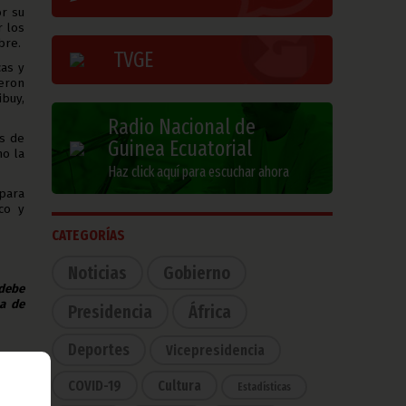
or su
r los
bre.
TVGE
cas y
ieron
ibuy,
Radio Nacional de
es de
Guinea Ecuatorial
mo la
Haz click aquí para escuchar ahora
 para
co y
CATEGORÍAS
Noticias
Gobierno
 debe
na de
Presidencia
África
Deportes
Vicepresidencia
COVID-19
Cultura
Estadísticas