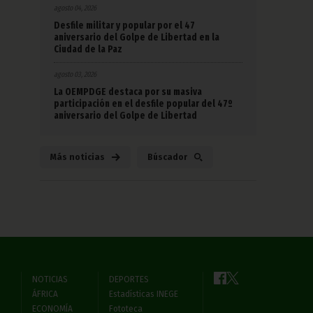
agosto 04, 2026
Desfile militar y popular por el 47
aniversario del Golpe de Libertad en la
Ciudad de la Paz
agosto 03, 2026
La OEMPDGE destaca por su masiva
participación en el desfile popular del 47º
aniversario del Golpe de Libertad
Más noticias
Búscador
NOTICIAS
DEPORTES
ÁFRICA
Estadísticas INEGE
ECONOMÍA
Fototeca