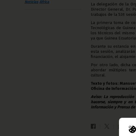
Noticias
África
La delegación de la Or
Director General, Dr. 
trabajos de la 53ª sesi
La primera toma de con
Tecnológicas de Guinea 
los técnicos del mismo
ya que Guinea Ecuatoria
Durante su estancia en
esta sesión, analizará
financiación, el alojami
Por otro lado, dicha c
abordar múltiples tem
cultural.
Texto y fotos: Mansuet
Oficina de Información
Aviso: La reproducción
hacerse, siempre y en 
Información y Prensa de 