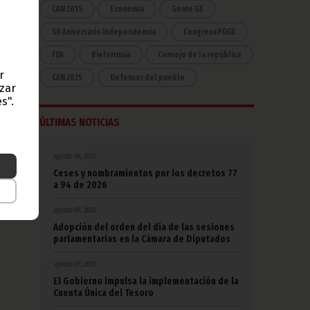
CAN 2015
Economía
Gente GE
50 Aniversario Independencia
CongresoPDGE
FIJA
Bielorrusia
Consejo de la república
r
CAN 2025
Defensor del pueblo
azar
s".
ÚLTIMAS NOTICIAS
agosto 06, 2026
Ceses y nombramientos por los decretos 77
a 94 de 2026
agosto 05, 2026
Adopción del orden del día de las sesiones
parlamentarias en la Cámara de Diputados
agosto 05, 2026
El Gobierno impulsa la implementación de la
Cuenta Única del Tesoro