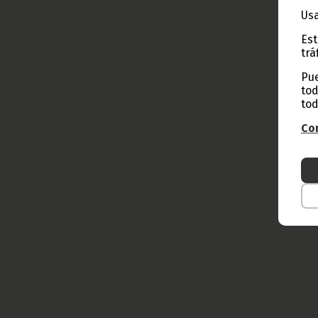
Usa
Est
trá
Pue
tod
tod
Con