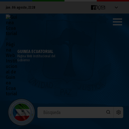
jue. 06 agosto, 22:28
GUINEA ECUATORIAL
Página Web Institucional del
Gobierno
Comienza la V Sesión de la APPA
marzo 18, 2014
Noticias
África
El 17 de marzo han comenzado en el Hotel Sofitel