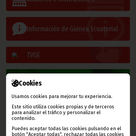
Información de Guinea Ecuatorial
TVGE
Radio Nacional de Guinea
Cookies
Ecuatorial
Haz click aquí para escuchar ahora
Usamos cookies para mejorar tu experiencia.
Este sitio utiliza cookies propias y de terceros
para analizar el tráfico y personalizar el
CATEGORÍAS
contenido.
Noticias
Gobierno
Presidencia
Puedes aceptar todas las cookies pulsando en el
botón "Aceptar todas", rechazar todas las cookies