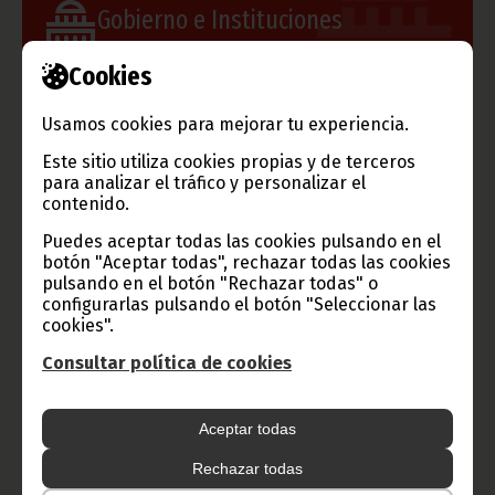
Gobierno e Instituciones
Cookies
Información de Guinea Ecuatorial
Usamos cookies para mejorar tu experiencia.
Este sitio utiliza cookies propias y de terceros
para analizar el tráfico y personalizar el
contenido.
TVGE
Puedes aceptar todas las cookies pulsando en el
botón "Aceptar todas", rechazar todas las cookies
pulsando en el botón "Rechazar todas" o
Radio Nacional de Guinea
configurarlas pulsando el botón "Seleccionar las
cookies".
Ecuatorial
Haz click aquí para escuchar ahora
Consultar política de cookies
Aceptar todas
CATEGORÍAS
Rechazar todas
Noticias
Gobierno
Presidencia