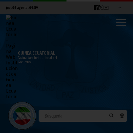
jue. 06 agosto, 09:59
GUINEA ECUATORIAL
Página Web Institucional del
Gobierno
CNEDOGE creará sucursales en las
cabeceras provinciales
mayo 11, 2023
Noticias
Vicepresidencia