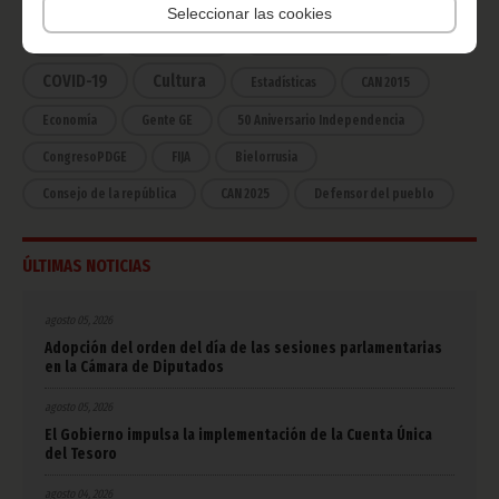
Seleccionar las cookies
África
Deportes
Vicepresidencia
COVID-19
Cultura
Estadísticas
CAN 2015
Economía
Gente GE
50 Aniversario Independencia
CongresoPDGE
FIJA
Bielorrusia
Consejo de la república
CAN 2025
Defensor del pueblo
ÚLTIMAS NOTICIAS
agosto 05, 2026
Adopción del orden del día de las sesiones parlamentarias
en la Cámara de Diputados
agosto 05, 2026
El Gobierno impulsa la implementación de la Cuenta Única
del Tesoro
agosto 04, 2026