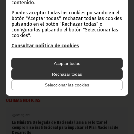
contenido.
Puedes aceptar todas las cookies pulsando en el
CATEGORÍAS
botón "Aceptar todas", rechazar todas las cookies
pulsando en el botón "Rechazar todas" o
Noticias
Gobierno
Presidencia
configurarlas pulsando el botón "Seleccionar las
cookies".
África
Deportes
Vicepresidencia
Consultar política de cookies
COVID-19
Cultura
Estadísticas
CAN 2015
Economía
Gente GE
50 Aniversario Independencia
Aceptar todas
CongresoPDGE
FIJA
Bielorrusia
Rechazar todas
Consejo de la república
CAN 2025
Defensor del pueblo
Seleccionar las cookies
ÚLTIMAS NOTICIAS
agosto 07, 2026
La Ministra Delegada de Hacienda llama a reforzar el
compromiso institucional para impulsar el Plan Nacional de
Desarrollo