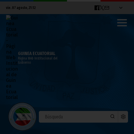
vie. 07 agosto, 21:12
GUINEA ECUATORIAL
Página Web Institucional del
Gobierno
Clausura de un taller de formación contra
la Covid 19
marzo 21, 2022
África
COVID-19