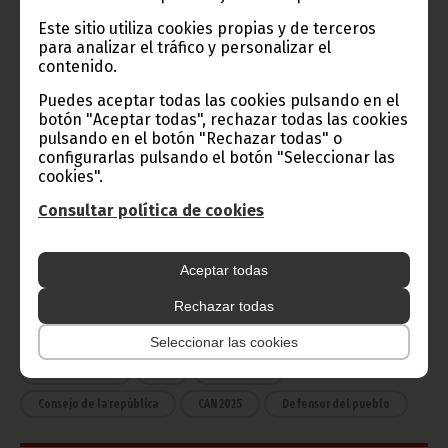
Este sitio utiliza cookies propias y de terceros
para analizar el tráfico y personalizar el
Radio Nacional de Guinea
contenido.
Ecuatorial
Puedes aceptar todas las cookies pulsando en el
Haz click aquí para escuchar ahora
botón "Aceptar todas", rechazar todas las cookies
pulsando en el botón "Rechazar todas" o
configurarlas pulsando el botón "Seleccionar las
cookies".
CATEGORÍAS
Consultar política de cookies
Noticias
Gobierno
Presidencia
África
Deportes
Vicepresidencia
Aceptar todas
COVID-19
Cultura
Estadísticas
CAN 2015
Rechazar todas
Economía
Gente GE
50 Aniversario Independencia
Seleccionar las cookies
CongresoPDGE
FIJA
Bielorrusia
Consejo de la república
CAN 2025
Defensor del pueblo