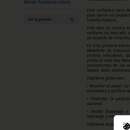
Noticias
Presidencia
Cultura
Este certamen nace de
para narrar su propia h
Ver la galería
transformadora.
Esta idea se inspira 
solidario ha marcado 
un espacio de creación, r
En esta primera edici
Ministerio de Educaci
centros educativos, d
públicos Inés Rey Mal
provenientes de las s
ndowe, bisio, anobones
Objetivos generales:
• Resaltar el papel, la
económico y político de
• Fomentar la particip
nacional.
• Rendir homenaje a
liderazgo y empoderam
Objetivos específicos: