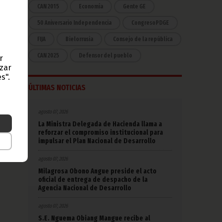
CAN 2015
Economía
Gente GE
al.
50 Aniversario Independencia
CongresoPDGE
 las
FIJA
Bielorrusia
Consejo de la república
CAN 2025
Defensor del pueblo
r
mpeón
azar
s".
ÚLTIMAS NOTICIAS
agosto 07, 2026
 debe
na de
La Ministra Delegada de Hacienda llama a
reforzar el compromiso institucional para
impulsar el Plan Nacional de Desarrollo
agosto 07, 2026
Milagrosa Obono Angue preside el acto
oficial de entrega de despacho de la
Agencia Nacional de Desarrollo
agosto 07, 2026
S.E. Nguema Obiang Mangue recibe al