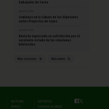
Embajador de Corea
agosto 07, 2026
Comienza en la Cámara de los Diputados
varios Proyectos de Leyes
agosto 07, 2026
Rusia ha expresado su satisfacción por el
excelente estado de las relaciones
bilaterales
Más noticias
Búscador
NOTICIAS
DEPORTES
ÁFRICA
Estadísticas INEGE