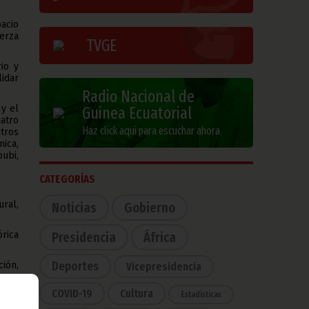
acio
uerza
TVGE
io y
idar
Radio Nacional de
y el
Guinea Ecuatorial
atro
Haz click aquí para escuchar ahora
tros
ica,
ubi,
CATEGORÍAS
ural,
Noticias
Gobierno
órica
Presidencia
África
Deportes
ión,
Vicepresidencia
COVID-19
Cultura
Estadísticas