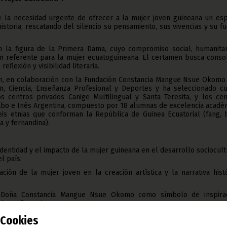
 la necesidad urgente de ofrecer a la mujer joven guineana un esp
istoria, rescatando del silencio su pensamiento, sus vivencias y su f
en la figura de la Primera Dama, cuyo compromiso social, humanitar
un referente para la mujer ecuatoguineana. El certamen busca consol
eflexión y visibilidad literaria.
ón, en colaboración con la Fundación Constancia Mangue Nsue Okomo 
ón, Ciencia, Enseñanza Profesional y Deportes y ha seleccionado cu
os centros privados Canige Multilingual y Santa Teresita, y los cen
abo e Inés Argentina, compuesto por 18 alumnas de excelencia académ
eis etnias que conforman la República de Guinea Ecuatorial (fang, b
a y fernandina).
 identidad y el impacto de la mujer guineana en el desarrollo sociocult
l país.
ación de la mujer joven en la creación artística y la narrativa hist
 Doña Constancia Mangue Nsue Okomo como símbolo de inspirac
iento femenino.
Cookies