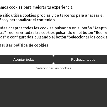
literario de la mujer joven ecuatoguineana.
mos cookies para mejorar tu experiencia.
n social sobre el rol de la mujer en todos los ámbitos de la vida nacion
erario que compile las obras seleccionadas como patrimonio para
e sitio utiliza cookies propias y de terceros para analizar el
fico y personalizar el contenido.
ación de experiencias femeninas en Guinea Ecuatorial.
des aceptar todas las cookies pulsando en el botón "Acepta
ita de Malabo se ha llevado 1.000.000 de F.CFA, tras proclamarse ca
as", rechazar todas las cookies pulsando en el botón "Rech
rtamen.
as" o configurarlas pulsando el botón "Seleccionar las cookie
Prensa Escrita, Página Web Institucional del Gobierno (DGPEPWIG).
sultar política de cookies
 y Prensa de Guinea Ecuatorial
 total o parcial de este artículo o de las imágenes que lo acompañen
todo lugar, con la mención de la fuente de origen de la misma (Ofici
Aceptar todas
Rechazar todas
e Guinea Ecuatorial).
Seleccionar las cookies