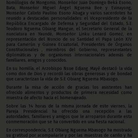
homólogos de Mongomo, Monseñor Juan Domingo Beká Esono,
Bata, Monseñor Miguel Ángel Nguema Bee y Evinayong,
Monseñor Calixto Paulino Esono Abaga y varios sacerdotes ha
reunido a destacadas personalidades: el Vicepresidente de la
República Encargado de Defensa y Seguridad del Estado, S.E
Teodoro Nguema Obiang Mangue, el Secretario General de la
nunciatura en Yaundé, Monseñor Linku Lenard Gomez, en
representación del Nuncio de su Santidad el Papa León XIV
para Camerún y Guinea Ecuatorial, Presidentes de Órganos
Constitucionales , miembros del Gobierno, representantes
diplomáticas y de organismos internacionales además de
familiares, amigos y conocidos.
En su homilía, el Arzobispo Nsue Edjang Mayé destacó la vida
como don de Dios y recordó las obras generosas y de bondad
que caracterizan la vida de S.E Obiang Nguema Mbasogo.
Durante la misa de acción de gracias los asistentes han
ofrecido alimentos y productos de primera necesidad como
muestra de afecto hacia el homenajeado.
Sobre las 14 horas de la misma jornada de este viernes, la
Pareja Presidencial ha ofrecido una recepción a las
autoridades, familiares y amigos que le arroparon durante esta
conmemoración que se ha convertido en una fiesta nacional.
En correspondencia, S.E Obiang Nguema Mbasogo ha mostrado
su gratitud por acompañarle y por las muestras de cariño y ha