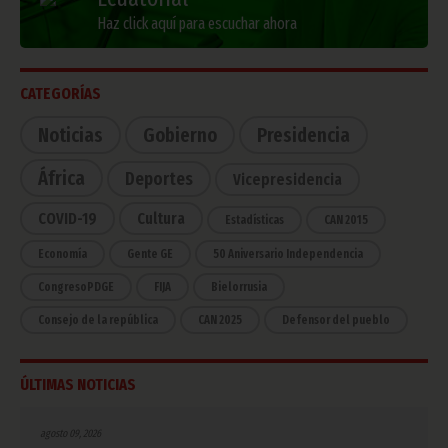
Haz click aquí para escuchar ahora
CATEGORÍAS
Noticias
Gobierno
Presidencia
África
Deportes
Vicepresidencia
COVID-19
Cultura
Estadísticas
CAN 2015
Economía
Gente GE
50 Aniversario Independencia
CongresoPDGE
FIJA
Bielorrusia
Consejo de la república
CAN 2025
Defensor del pueblo
ÚLTIMAS NOTICIAS
agosto 09, 2026