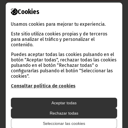
Cookies
Información de Guinea Ecuatorial
Usamos cookies para mejorar tu experiencia.
Este sitio utiliza cookies propias y de terceros
para analizar el tráfico y personalizar el
TVGE
contenido.
Puedes aceptar todas las cookies pulsando en el
botón "Aceptar todas", rechazar todas las cookies
Radio Nacional de Guinea
pulsando en el botón "Rechazar todas" o
Ecuatorial
configurarlas pulsando el botón "Seleccionar las
cookies".
Haz click aquí para escuchar ahora
Consultar política de cookies
CATEGORÍAS
Aceptar todas
Noticias
Gobierno
Presidencia
Rechazar todas
África
Deportes
Vicepresidencia
Seleccionar las cookies