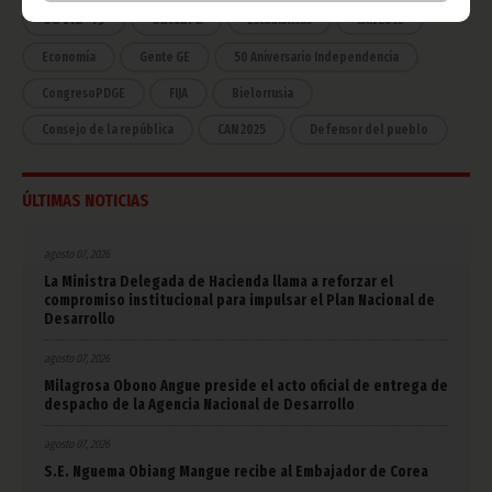
COVID-19
Cultura
Estadísticas
CAN 2015
Economía
Gente GE
50 Aniversario Independencia
CongresoPDGE
FIJA
Bielorrusia
Consejo de la república
CAN 2025
Defensor del pueblo
ÚLTIMAS NOTICIAS
agosto 07, 2026
La Ministra Delegada de Hacienda llama a reforzar el
compromiso institucional para impulsar el Plan Nacional de
Desarrollo
agosto 07, 2026
Milagrosa Obono Angue preside el acto oficial de entrega de
despacho de la Agencia Nacional de Desarrollo
agosto 07, 2026
S.E. Nguema Obiang Mangue recibe al Embajador de Corea