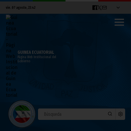
vie. 07 agosto, 23:42
GUINEA ECUATORIAL
Página Web Institucional del
Gobierno
Catalina Martínez visita el Museo de la
Emigración en Quintela de Leirado
mayo 26, 2025
Cultura