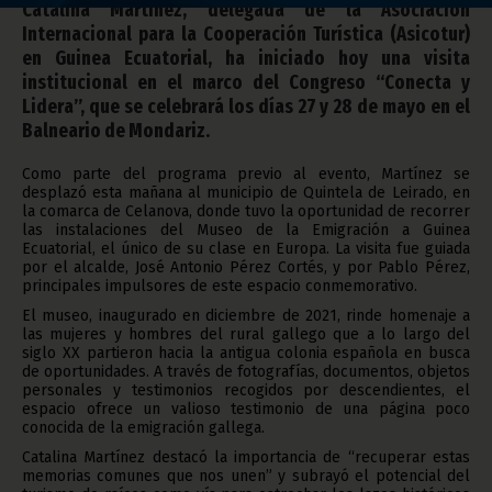
Catalina Martínez, delegada de la Asociación
Internacional para la Cooperación Turística (Asicotur)
en Guinea Ecuatorial, ha iniciado hoy una visita
institucional en el marco del Congreso “Conecta y
Lidera”, que se celebrará los días 27 y 28 de mayo en el
Balneario de Mondariz.
Como parte del programa previo al evento, Martínez se
desplazó esta mañana al municipio de Quintela de Leirado, en
la comarca de Celanova, donde tuvo la oportunidad de recorrer
las instalaciones del Museo de la Emigración a Guinea
Ecuatorial, el único de su clase en Europa. La visita fue guiada
por el alcalde, José Antonio Pérez Cortés, y por Pablo Pérez,
principales impulsores de este espacio conmemorativo.
El museo, inaugurado en diciembre de 2021, rinde homenaje a
las mujeres y hombres del rural gallego que a lo largo del
siglo XX partieron hacia la antigua colonia española en busca
de oportunidades. A través de fotografías, documentos, objetos
personales y testimonios recogidos por descendientes, el
espacio ofrece un valioso testimonio de una página poco
conocida de la emigración gallega.
Catalina Martínez destacó la importancia de “recuperar estas
memorias comunes que nos unen” y subrayó el potencial del