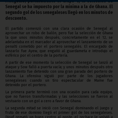
Mongomo, perteneciente al Grupo C, la selección de
Senegal se ha impuesto por la mínima a la de Ghana. El
segundo gol de los senegaleses llegó en los minutos de
descuento.
El partido comenzó con una clara ocasión de Senegal al
aprovechar un robo de balón, pero fue la selección de Ghana
la que unos minutos después, concretamente en el 12, se
adelantaba en el marcador al aprovechar el lanzamiento de un
penalti cometido por el portero senegalés. El encargado de
lanzarlo fue Ayew, que engañó al guardameta e introdujo el
esférico por el centro de la portería.
A partir de ese momento la selección de Senegal se lanzó al
ataque y Sow falló a puerta vacía; y unos minutos después otro
lanzamiento fue detenido con una gran parada del portero de
Ghana. La ofensiva siguió por parte de los jugadores
senegaleses cuando un tiro espectacular de Mame fue
detenido por el portero.
La primera parte terminó con una ocasión para cada equipo,
que no fueron transformadas y las selecciones se fueron al
vestuario con un gol a cero a favor de Ghana.
La segunda mitad se inició con Senegal dominando el juego y
fruto de ese dominio llegó el primer gol de los senegaleses.
Diouf remató un buen centro al poste, el rechace le volvió a