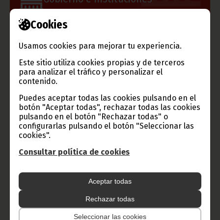
Cookies
Información de Guinea Ecuatorial
Usamos cookies para mejorar tu experiencia.
Este sitio utiliza cookies propias y de terceros
para analizar el tráfico y personalizar el
contenido.
TVGE
Puedes aceptar todas las cookies pulsando en el
botón "Aceptar todas", rechazar todas las cookies
pulsando en el botón "Rechazar todas" o
Radio Nacional de Guinea
configurarlas pulsando el botón "Seleccionar las
Ecuatorial
cookies".
Haz click aquí para escuchar ahora
Consultar política de cookies
Aceptar todas
CATEGORÍAS
Rechazar todas
Noticias
Gobierno
Presidencia
Seleccionar las cookies