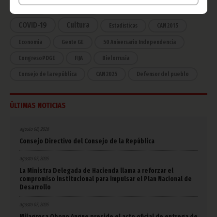
África
Deportes
Vicepresidencia
COVID-19
Cultura
Estadísticas
CAN 2015
Economía
Gente GE
50 Aniversario Independencia
CongresoPDGE
FIJA
Bielorrusia
Consejo de la república
CAN 2025
Defensor del pueblo
ÚLTIMAS NOTICIAS
agosto 08, 2026
Consejo Directivo del Consejo de la República
agosto 07, 2026
La Ministra Delegada de Hacienda llama a reforzar el
compromiso institucional para impulsar el Plan Nacional de
Desarrollo
agosto 07, 2026
Milagrosa Obono Angue preside el acto oficial de entrega de