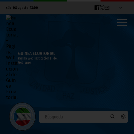
sáb. 08 agosto, 13:00
GUINEA ECUATORIAL
Página Web Institucional del
Gobierno
CAN 2015: Senegal se impone 2-1 a Ghana
enero 20, 2015
Noticias
Deportes
CAN 2015
En partido jugado el día 19 de enero en el Estadio de