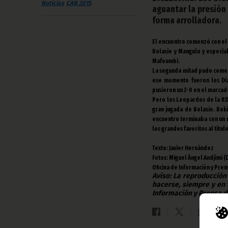
Noticias
CAN 2015
aguantar la presión
forma arrolladora.
El encuentro comenzó con el
Bolasie y Mangulu y especia
Mafoumbi.
La segunda mitad pudo comenz
ese momento fueron los Dia
pusieron un 2-0 en el marcad
Pero los Leopardos de la RD
gran jugada de Bolasie. Bok
encuentro terminaba con un 
los grandes favoritos al títul
Texto: Javier Hernández
Fotos: Miguel Ángel Andjimi (D
Oficina de Información y Pren
Aviso: La reproducción
hacerse, siempre y en 
Información y Prensa d