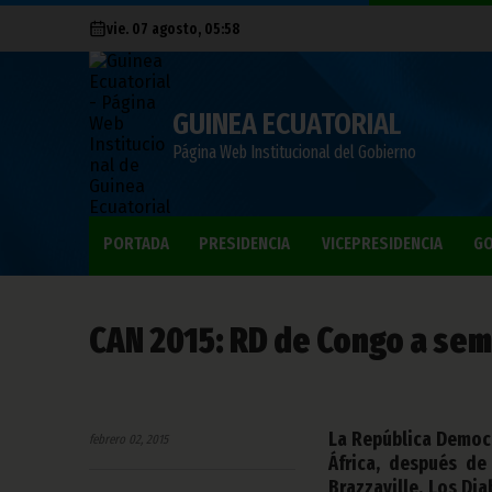
vie. 07 agosto, 05:58
GUINEA ECUATORIAL
Página Web Institucional del Gobierno
PORTADA
PRESIDENCIA
VICEPRESIDENCIA
GO
CAN 2015: RD de Congo a sem
La República Democr
febrero 02, 2015
África, después d
Brazzaville. Los Di