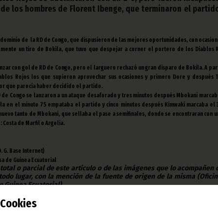
 de los hombres de Florent Ibenge, que terminaron el partid
 dominio de la RD de Congo, que dispusieron de las mejores oportunidades, con ocasio
lmente un tiro de Bokila, que tuvo que despejar a corner el portero de los Diablos 
ar con gol de RD de Congo, pero el larguero rechazó un gran disparo de Bokila. A par
blos Rojos los que supieron aprovechar sus ocasiones y primero Dore y después T
or que parecía haber decidido el partido.
 de Congo se lanzaron a un ataque desaforado y tres minutos después Mbokani marcaba
ila en el minuto 75 empataba el partido y cinco minutos después Kimwaki marcaba el 3
nuevo tanto de Mbokani, que sellaba el pase a semifinales, donde se encontraran con 
o: Costa de Marfil o Argelia.
. G. Base Internet)
sa de Guinea Ecuatorial
 total o parcial de este artículo o de las imágenes que lo acompañen
todo lugar, con la mención de la fuente de origen de la misma (Ofici
e Guinea Ecuatorial).
Cookies