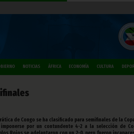
BIERNO
NOTICIAS
ÁFRICA
ECONOMÍA
CULTURA
DEPO
ifinales
ática de Congo se ha clasificado para semifinales de la Cop
e imponerse por un contundente 4-2 a la selección de C
ablos Rojos se adelantaron con un 2-0, pero fueron incapace