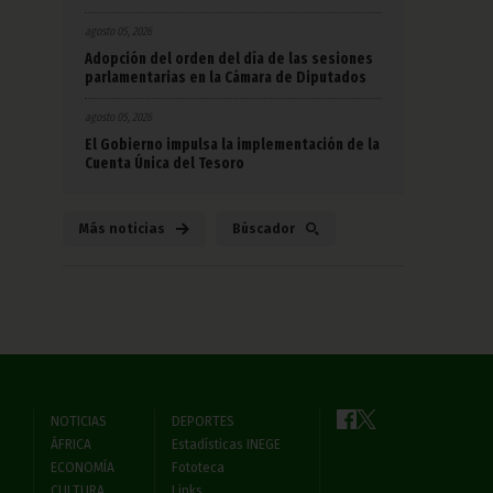
agosto 05, 2026
Adopción del orden del día de las sesiones
parlamentarias en la Cámara de Diputados
agosto 05, 2026
El Gobierno impulsa la implementación de la
Cuenta Única del Tesoro
Más noticias
Búscador
NOTICIAS
DEPORTES
ÁFRICA
Estadísticas INEGE
ECONOMÍA
Fototeca
CULTURA
Links