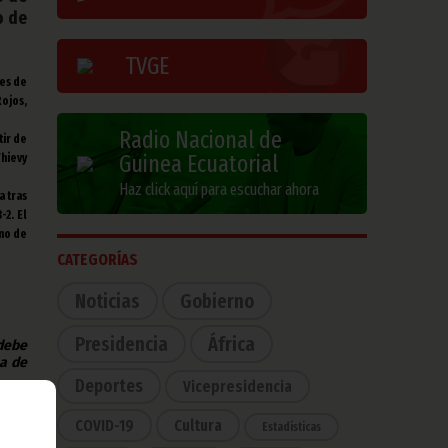
o de
TVGE
nes de
Rojos,
Radio Nacional de
tir de
Guinea Ecuatorial
hievy
Haz click aquí para escuchar ahora
 tras
-2. El
uno de
CATEGORÍAS
Noticias
Gobierno
Presidencia
África
 debe
na de
Deportes
Vicepresidencia
COVID-19
Cultura
Estadísticas