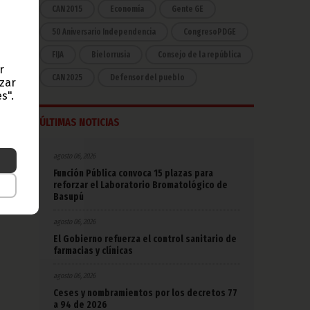
CAN 2015
Economía
Gente GE
50 Aniversario Independencia
CongresoPDGE
FIJA
Bielorrusia
Consejo de la república
r
CAN 2025
Defensor del pueblo
azar
s".
ÚLTIMAS NOTICIAS
agosto 06, 2026
Función Pública convoca 15 plazas para
reforzar el Laboratorio Bromatológico de
Basupú
agosto 06, 2026
El Gobierno refuerza el control sanitario de
farmacias y clínicas
agosto 06, 2026
Ceses y nombramientos por los decretos 77
a 94 de 2026