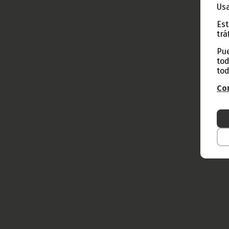
Usa
Est
trá
Pue
tod
tod
Con