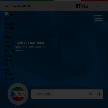
vie. 07 agosto, 07:38
GUINEA ECUATORIAL
Página Web Institucional del
Gobierno
CAN 2015: Gabón pierde 1-0 frente a
Congo Brazzaville
enero 22, 2015
Noticias
Deportes
CAN 2015