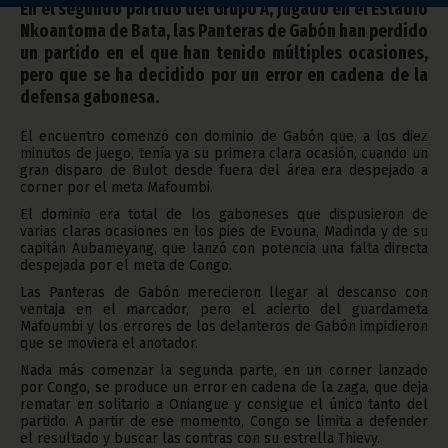
En el segundo partido del Grupo A, jugado en el Estadio
Nkoantoma de Bata, las Panteras de Gabón han perdido
un partido en el que han tenido múltiples ocasiones,
pero que se ha decidido por un error en cadena de la
defensa gabonesa.
El encuentro comenzó con dominio de Gabón que, a los diez
minutos de juego, tenía ya su primera clara ocasión, cuando un
gran disparo de Bulot desde fuera del área era despejado a
corner por el meta Mafoumbi.
El dominio era total de los gaboneses que dispusieron de
varias claras ocasiones en los pies de Evouna, Madinda y de su
capitán Aubameyang, que lanzó con potencia una falta directa
despejada por el meta de Congo.
Las Panteras de Gabón merecieron llegar al descanso con
ventaja en el marcador, pero el acierto del guardameta
Mafoumbi y los errores de los delanteros de Gabón impidieron
que se moviera el anotador.
Nada más comenzar la segunda parte, en un corner lanzado
por Congo, se produce un error en cadena de la zaga, que deja
rematar en solitario a Oniangue y consigue el único tanto del
partido. A partir de ese momento, Congo se limita a defender
el resultado y buscar las contras con su estrella Thievy.