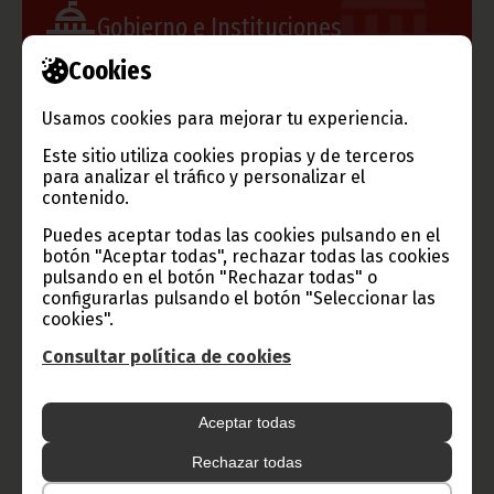
Gobierno e Instituciones
Cookies
Usamos cookies para mejorar tu experiencia.
Información de Guinea Ecuatorial
Este sitio utiliza cookies propias y de terceros
para analizar el tráfico y personalizar el
contenido.
TVGE
Puedes aceptar todas las cookies pulsando en el
botón "Aceptar todas", rechazar todas las cookies
pulsando en el botón "Rechazar todas" o
configurarlas pulsando el botón "Seleccionar las
Radio Nacional de Guinea
cookies".
Ecuatorial
Consultar política de cookies
Haz click aquí para escuchar ahora
Aceptar todas
CATEGORÍAS
Rechazar todas
Noticias
Gobierno
Presidencia