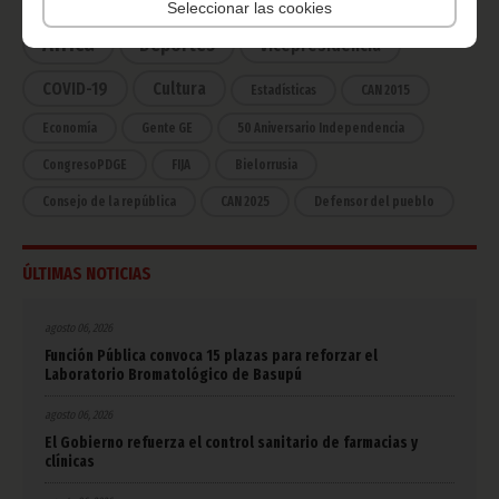
Seleccionar las cookies
África
Deportes
Vicepresidencia
COVID-19
Cultura
Estadísticas
CAN 2015
Economía
Gente GE
50 Aniversario Independencia
CongresoPDGE
FIJA
Bielorrusia
Consejo de la república
CAN 2025
Defensor del pueblo
ÚLTIMAS NOTICIAS
agosto 06, 2026
Función Pública convoca 15 plazas para reforzar el
Laboratorio Bromatológico de Basupú
agosto 06, 2026
El Gobierno refuerza el control sanitario de farmacias y
clínicas