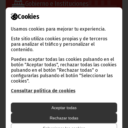
Gobierno e Instituciones
Cookies
Usamos cookies para mejorar tu experiencia.
Información de Guinea Ecuatorial
Este sitio utiliza cookies propias y de terceros
para analizar el tráfico y personalizar el
contenido.
TVGE
Puedes aceptar todas las cookies pulsando en el
botón "Aceptar todas", rechazar todas las cookies
pulsando en el botón "Rechazar todas" o
configurarlas pulsando el botón "Seleccionar las
Radio Nacional de Guinea
cookies".
Ecuatorial
Consultar política de cookies
Haz click aquí para escuchar ahora
Aceptar todas
CATEGORÍAS
Rechazar todas
Noticias
Gobierno
Presidencia