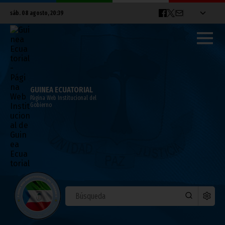
sáb. 08 agosto, 20:39
GUINEA ECUATORIAL
Página Web Institucional del
Gobierno
CAN 2015: Costa de Marfil y Guinea
Conakry también empatan
enero 21, 2015
Noticias
Deportes
CAN 2015