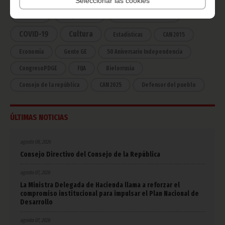
Seleccionar las cookies
África
Deportes
Vicepresidencia
COVID-19
Cultura
Estadísticas
CAN 2015
Economía
Gente GE
50 Aniversario Independencia
CongresoPDGE
FIJA
Bielorrusia
Consejo de la república
CAN 2025
Defensor del pueblo
ÚLTIMAS NOTICIAS
agosto 08, 2026
Consejo Directivo del Consejo de la República
agosto 07, 2026
La Ministra Delegada de Hacienda llama a reforzar el
compromiso institucional para impulsar el Plan Nacional de
Desarrollo
agosto 07, 2026