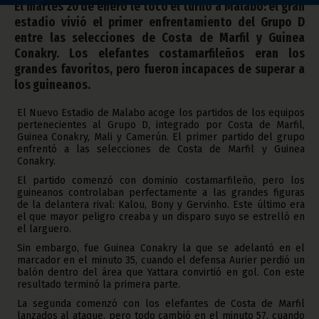
El martes 20 de enero le tocó el turno a Malabo: el gran
estadio vivió el primer enfrentamiento del Grupo D
entre las selecciones de Costa de Marfil y Guinea
Conakry. Los elefantes costamarfileños eran los
grandes favoritos, pero fueron incapaces de superar a
los guineanos.
El Nuevo Estadio de Malabo acoge los partidos de los equipos
pertenecientes al Grupo D, integrado por Costa de Marfil,
Guinea Conakry, Mali y Camerún. El primer partido del grupo
enfrentó a las selecciones de Costa de Marfil y Guinea
Conakry.
El partido comenzó con dominio costamarfileño, pero los
guineanos controlaban perfectamente a las grandes figuras
de la delantera rival: Kalou, Bony y Gervinho. Este último era
el que mayor peligro creaba y un disparo suyo se estrelló en
el larguero.
Sin embargo, fue Guinea Conakry la que se adelantó en el
marcador en el minuto 35, cuando el defensa Aurier perdió un
balón dentro del área que Yattara convirtió en gol. Con este
resultado terminó la primera parte.
La segunda comenzó con los elefantes de Costa de Marfil
lanzados al ataque, pero todo cambió en el minuto 57, cuando