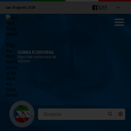
lun. 10 agosto, 13:39
GUINEA ECUATORIAL
Página Web Institucional del
Gobierno
CAN 2012: La rivalidad de Ghana y Zambia
comienza ya en la rueda de prensa
febrero 08, 2012
Noticias
Deportes