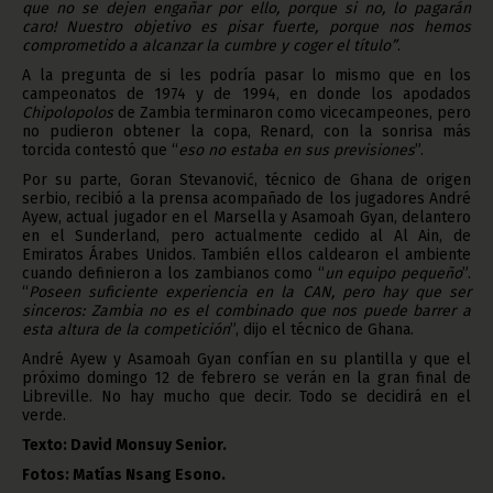
que no se dejen engañar por ello, porque si no, lo pagarán
caro! Nuestro objetivo es pisar fuerte, porque nos hemos
comprometido a alcanzar la cumbre y coger el título”
.
A la pregunta de si les podría pasar lo mismo que en los
campeonatos de 1974 y de 1994, en donde los apodados
Chipolopolos
de Zambia terminaron como vicecampeones, pero
no pudieron obtener la copa, Renard, con la sonrisa más
torcida contestó que “
eso no estaba en sus previsiones
”.
Por su parte, Goran Stevanović, técnico de Ghana de origen
serbio, recibió a la prensa acompañado de los jugadores André
Ayew, actual jugador en el Marsella y Asamoah Gyan, delantero
en el Sunderland, pero actualmente cedido al Al Ain, de
Emiratos Árabes Unidos. También ellos caldearon el ambiente
cuando definieron a los zambianos como “
un equipo pequeño
”.
“
Poseen suficiente experiencia en la CAN, pero hay que ser
sinceros: Zambia no es el combinado que nos puede barrer a
esta altura de la competición
”, dijo el técnico de Ghana.
André Ayew y Asamoah Gyan confían en su plantilla y que el
próximo domingo 12 de febrero se verán en la gran final de
Libreville. No hay mucho que decir. Todo se decidirá en el
verde.
Texto: David Monsuy Senior.
Fotos: Matías Nsang Esono.