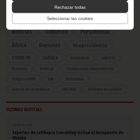
Rechazar todas
CATEGORÍAS
Seleccionar las cookies
Noticias
Gobierno
Presidencia
África
Deportes
Vicepresidencia
COVID-19
Cultura
Estadísticas
CAN 2015
Economía
Gente GE
50 Aniversario Independencia
CongresoPDGE
FIJA
Bielorrusia
Consejo de la república
CAN 2025
Defensor del pueblo
ÚLTIMAS NOTICIAS
agosto 09, 2026
Expertos de Lufthansa Consulting visitan el Aeropuerto de
Malabo