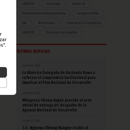
CAN 2015
Economía
Gente GE
na de
50 Aniversario Independencia
CongresoPDGE
FIJA
Bielorrusia
Consejo de la república
CAN 2025
Defensor del pueblo
r
azar
s".
ÚLTIMAS NOTICIAS
agosto 07, 2026
La Ministra Delegada de Hacienda llama a
reforzar el compromiso institucional para
impulsar el Plan Nacional de Desarrollo
agosto 07, 2026
Milagrosa Obono Angue preside el acto
oficial de entrega de despacho de la
Agencia Nacional de Desarrollo
agosto 07, 2026
S.E. Nguema Obiang Mangue recibe al