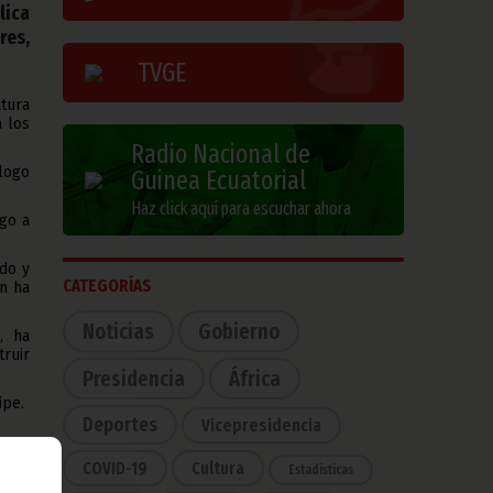
lica
res,
TVGE
atura
a los
Radio Nacional de
logo
Guinea Ecuatorial
Haz click aquí para escuchar ahora
go a
do y
CATEGORÍAS
n ha
Noticias
Gobierno
, ha
truir
Presidencia
África
ipe.
Deportes
Vicepresidencia
COVID-19
Cultura
Estadísticas
 debe