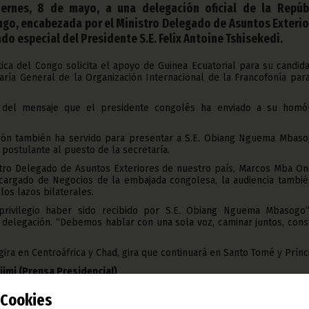
ernes, 8 de mayo, a una delegación oficial de la Repúb
go, encabezada por el Ministro Delegado de Asuntos Exterio
do especial del Presidente S.E. Felix Antoine Tshisekedi.
ca del Congo solicita el apoyo de Guinea Ecuatorial para su candid
aría General de la Organización Internacional de la Francofonía par
 del mensaje que el presidente congolés ha enviado a su homó
ación también ha servido para presentar a S.E. Obiang Nguema Mbaso
ostulante al puesto de la secretaría.
stro Delegado de Asuntos Exteriores de nuestro país, Marcos Mba On
argado de Negocios de la embajada congolesa, la audiencia tambié
los lazos bilaterales.
rivilegio haber sido recibido por S.E. Obiang Nguema Mbasogo”
a delegación. “Debemos hablar con una sola voz, caminar juntos, cons
 gira en Centroáfrica y Chad, gira que continuará en Santo Tomé y Prínc
jimi (Prensa Presidencial)
 y Prensa de Guinea Ecuatorial
Cookies
 total o parcial de este artículo o de las imágenes que lo acompañen