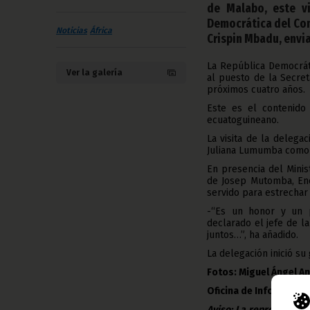
de Malabo, este vi
Democrática del Con
Noticias
África
Crispin Mbadu, envia
La República Democráti
Ver la galería
al puesto de la Secret
próximos cuatro años.
Este es el contenido
ecuatoguineano.
La visita de la deleg
Juliana Lumumba como p
En presencia del Mini
de Josep Mutomba, Enc
servido para estrechar 
-“Es un honor y un p
declarado el jefe de l
juntos…”, ha añadido.
La delegación inició su
Fotos: Miguel Ángel An
Oficina de Información
Aviso: La reproducción