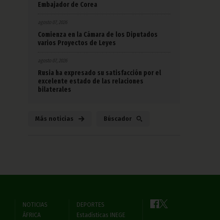
Embajador de Corea
agosto 07, 2026
Comienza en la Cámara de los Diputados
varios Proyectos de Leyes
agosto 07, 2026
Rusia ha expresado su satisfacción por el
excelente estado de las relaciones
bilaterales
Más noticias
Búscador
NOTICIAS
DEPORTES
ÁFRICA
Estadísticas INEGE