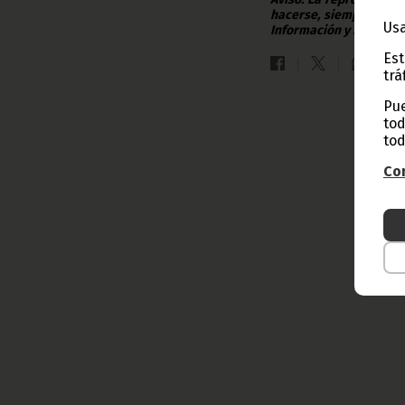
hacerse, siempre y en 
Usa
Información y Prensa d
Est
trá
Pue
tod
tod
Con