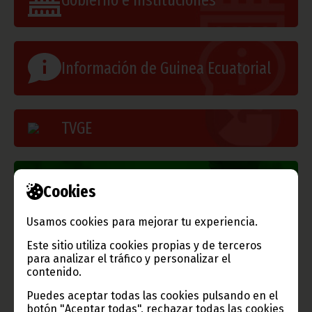
Gobierno e Instituciones
Información de Guinea Ecuatorial
TVGE
Radio Nacional de Guinea
Cookies
Ecuatorial
Haz click aquí para escuchar ahora
Usamos cookies para mejorar tu experiencia.
Este sitio utiliza cookies propias y de terceros
para analizar el tráfico y personalizar el
CATEGORÍAS
contenido.
Noticias
Gobierno
Presidencia
Puedes aceptar todas las cookies pulsando en el
botón "Aceptar todas", rechazar todas las cookies