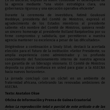
En su discurso, expuso su visión: consolidar el desempeño de
la agencia mediante "una visión estratégica clara, una
gobernanza rigurosa y una ejecución operativa eficiente".
Durante la ceremonia de investidura, Fatimé Goukouni
Weddeye, presidenta del Comité de Ministros, expresó el
agradecimiento de los Estados miembros al presidente
saliente: «En nombre del Comité de Ministros, quisiera rendir
un sincero homenaje al presidente Rolland Ranjatoelina por su
firme compromiso y sabiduría, que permitieron a nuestra
agencia mantener su excelencia a pesar de las dificultades».
Dirigiéndose a continuación a Sinaly Silué, destacó la acertada
elección para el futuro de la institución: «Señor Presidente, su
amplia experiencia como administrador y su profundo
conocimiento del funcionamiento interno de nuestra agencia
son garantía de un liderazgo visionario. El Comité de Ministros
deposita su plena confianza en usted para guiar a la ASECNA
hacia nuevos horizontes».
La jornada concluyó con un cóctel en un ambiente de
fraternidad africana, celebrando las renovadas ambiciones de
ASECNA.
Texto: Anatalon Okue
Oficina de Información y Prensa de Guinea Ecuatorial
Aviso: La reproducción total o parcial de este artículo o de las