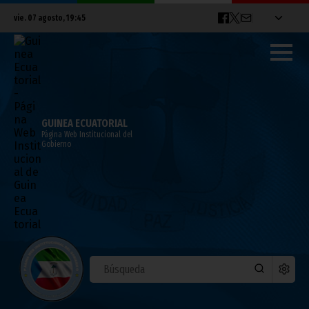
vie. 07 agosto, 19:45
GUINEA ECUATORIAL
Página Web Institucional del
Gobierno
ASECNA cuenta con un nuevo presidente
del consejo de administración
mayo 08, 2026
Noticias
África