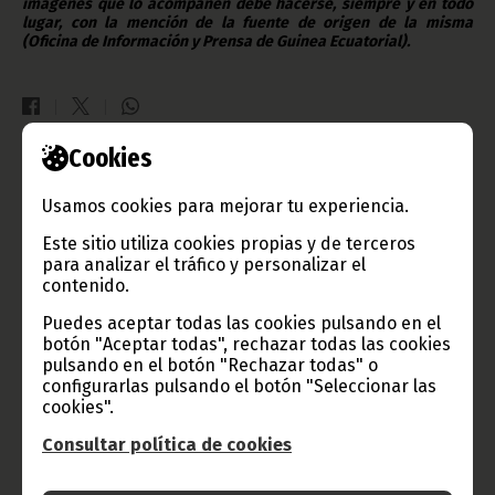
imágenes que lo acompañen debe hacerse, siempre y en todo
lugar, con la mención de la fuente de origen de la misma
(Oficina de Información y Prensa de Guinea Ecuatorial).
Cookies
Gobierno e Instituciones
Usamos cookies para mejorar tu experiencia.
Este sitio utiliza cookies propias y de terceros
para analizar el tráfico y personalizar el
contenido.
Información de Guinea Ecuatorial
Puedes aceptar todas las cookies pulsando en el
botón "Aceptar todas", rechazar todas las cookies
pulsando en el botón "Rechazar todas" o
TVGE
configurarlas pulsando el botón "Seleccionar las
cookies".
Consultar política de cookies
Radio Nacional de Guinea