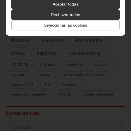
Ecuatorial
Aceptar todas
Haz click aquí para escuchar ahora
Rechazar todas
Seleccionar las cookies
CATEGORÍAS
Noticias
Gobierno
Presidencia
África
Deportes
Vicepresidencia
COVID-19
Cultura
Estadísticas
CAN 2015
Economía
Gente GE
50 Aniversario Independencia
CongresoPDGE
FIJA
Bielorrusia
Consejo de la república
CAN 2025
Defensor del pueblo
ÚLTIMAS NOTICIAS
agosto 07, 2026