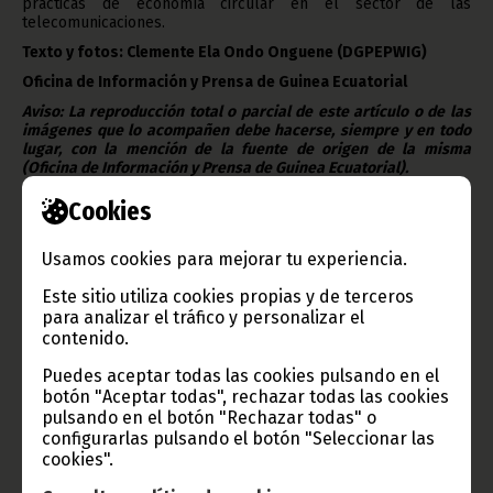
prácticas de economía circular en el sector de las
telecomunicaciones.
Texto y fotos: Clemente Ela Ondo Onguene (DGPEPWIG)
Oficina de Información y Prensa de Guinea Ecuatorial
Aviso: La reproducción total o parcial de este artículo o de las
imágenes que lo acompañen debe hacerse, siempre y en todo
lugar, con la mención de la fuente de origen de la misma
(Oficina de Información y Prensa de Guinea Ecuatorial).
Cookies
Usamos cookies para mejorar tu experiencia.
Este sitio utiliza cookies propias y de terceros
Gobierno e Instituciones
para analizar el tráfico y personalizar el
contenido.
Puedes aceptar todas las cookies pulsando en el
botón "Aceptar todas", rechazar todas las cookies
Información de Guinea Ecuatorial
pulsando en el botón "Rechazar todas" o
configurarlas pulsando el botón "Seleccionar las
cookies".