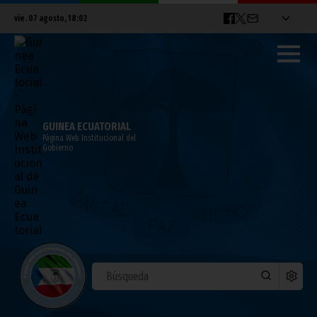
vie. 07 agosto, 18:02
GUINEA ECUATORIAL
Página Web Institucional del
Gobierno
Apertura del XVI Simposio de la UIT en
Sipopo
mayo 20, 2026
Noticias
África