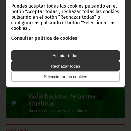
Puedes aceptar todas las cookies pulsando en el
botón "Aceptar todas", rechazar todas las cookies
pulsando en el botón "Rechazar todas" o
configurarlas pulsando el botón "Seleccionar las
Gobierno e Instituciones
cookies".
Consultar política de cookies
Información de Guinea Ecuatorial
Aceptar todas
Rechazar todas
Seleccionar las cookies
TVGE
Radio Nacional de Guinea
Ecuatorial
Haz click aquí para escuchar ahora