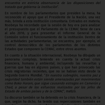
sesiones para el periodo 2015 del Parlamento de la CEMAC se
encuentra en estricta observancia de las disposiciones del
tratado que gobierna la institución
”.
En nombre de los parlamentarios que presiden la mesa, ha
reconocido el apoyo que el Presidente de la Nación, una vez
más, brinda a esta institución comunitaria. Entrados en materia,
Nsobeya ha recordado que la sesión de hoy era para analizar
el presupuesto que el Parlamento de la CEMAC tiene de cara
al año 2016, y para presentar el Informe General de la
Comisión sobre el funcionamiento de la institución. Dentro de
las actividades parlamentarias, se encuentra, por ejemplo, el
control democrático de los parlamentos de los distintos
Estados que componen la CEMAC, entre otros asuntos.
En cuanto a la situación internacional, Nsobeya ha dibujado un
panorama complejo, teniendo en cuenta la actual crisis
financiera, humana y ambiental, incluyendo las revueltas y
guerras que hay en algunos países, y que han provocado las
crisis migratorias recientes, que no se habían visto desde la
Segunda Guerra Mundial. “
En nuestra subregión, nuestra paz y
seguridad también están siendo amenazadas por movimientos
como Boko Haram, que sigue causando estragos en Camerún y
Chad, a pesar de los esfuerzos realizados por los jefes de
Estado de ambos países y de la CEMAC
”, matizó.
Su discurso también se ha detenido en la crisis financiera, de la