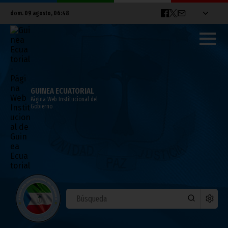
dom. 09 agosto, 06:48
GUINEA ECUATORIAL
Página Web Institucional del
Gobierno
Addis Abeba albergará la Conferencia de
Población y Desarrollo para África
septiembre 02, 2013
Noticias
África