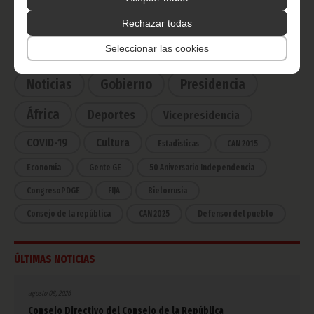
Haz click aquí para escuchar ahora
Rechazar todas
Seleccionar las cookies
CATEGORÍAS
Noticias
Gobierno
Presidencia
África
Deportes
Vicepresidencia
COVID-19
Cultura
Estadísticas
CAN 2015
Economía
Gente GE
50 Aniversario Independencia
CongresoPDGE
FIJA
Bielorrusia
Consejo de la república
CAN 2025
Defensor del pueblo
ÚLTIMAS NOTICIAS
agosto 08, 2026
Consejo Directivo del Consejo de la República