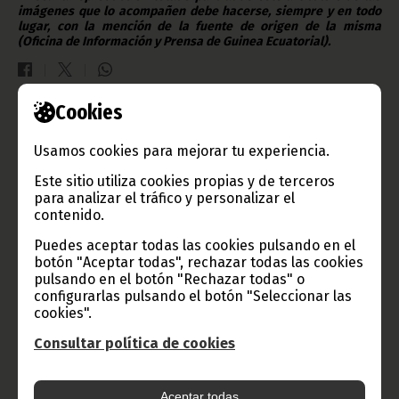
imágenes que lo acompañen debe hacerse, siempre y en todo
lugar, con la mención de la fuente de origen de la misma
(Oficina de Información y Prensa de Guinea Ecuatorial).
Cookies
Gobierno e Instituciones
Usamos cookies para mejorar tu experiencia.
Este sitio utiliza cookies propias y de terceros
para analizar el tráfico y personalizar el
contenido.
Información de Guinea Ecuatorial
Puedes aceptar todas las cookies pulsando en el
botón "Aceptar todas", rechazar todas las cookies
pulsando en el botón "Rechazar todas" o
TVGE
configurarlas pulsando el botón "Seleccionar las
cookies".
Consultar política de cookies
Radio Nacional de Guinea
Ecuatorial
Aceptar todas