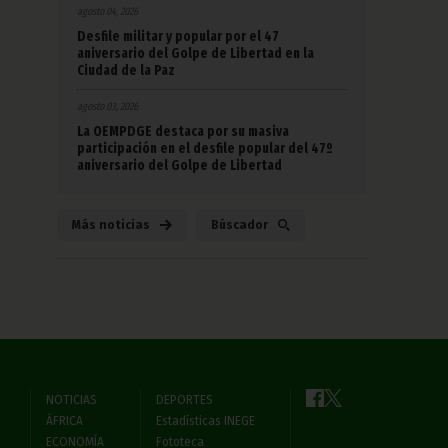
agosto 04, 2026
Desfile militar y popular por el 47
aniversario del Golpe de Libertad en la
Ciudad de la Paz
agosto 03, 2026
La OEMPDGE destaca por su masiva
participación en el desfile popular del 47º
aniversario del Golpe de Libertad
Más noticias
Búscador
NOTICIAS
DEPORTES
ÁFRICA
Estadísticas INEGE
ECONOMÍA
Fototeca