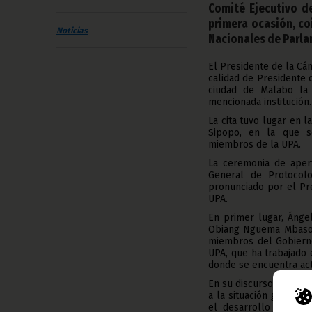
Comité Ejecutivo de
primera ocasión, co
Noticias
Nacionales de Parla
El Presidente de la Cá
calidad de Presidente d
ciudad de Malabo la 
mencionada institución.
La cita tuvo lugar en 
Sipopo, en la que se
miembros de la UPA.
La ceremonia de apert
General de Protocolo
pronunciado por el Pre
UPA.
En primer lugar, Ánge
Obiang Nguema Mbasogo
miembros del Gobierno 
UPA, que ha trabajado e
donde se encuentra act
En su discurso, el Pre
a la situación general
el desarrollo de Áfri