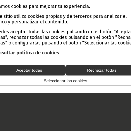
lencia a los resultados de las elecciones; el terrorismo y la insegur
mos cookies para mejorar tu experiencia.
is financiera internacional; la corrupción; el paro, especialmente d
las catástrofes naturales plantean graves incertidumbres sobre el por
e sitio utiliza cookies propias y de terceros para analizar el
”.
fico y personalizar el contenido.
sistido varios miembros parlamentarios procedentes de Senegal, Arg
a, Etiopía, Marruecos, Nigeria, República Democrática del Congo, G
des aceptar todas las cookies pulsando en el botón "Acepta
as", rechazar todas las cookies pulsando en el botón "Rech
as" o configurarlas pulsando el botón "Seleccionar las cookie
do Onguene y Sarilusi Tarifa King.
Ondo Onguene.
sultar política de cookies
 y Prensa de Guinea Ecuatorial (D. G. Base Internet).
Aceptar todas
Rechazar todas
Seleccionar las cookies