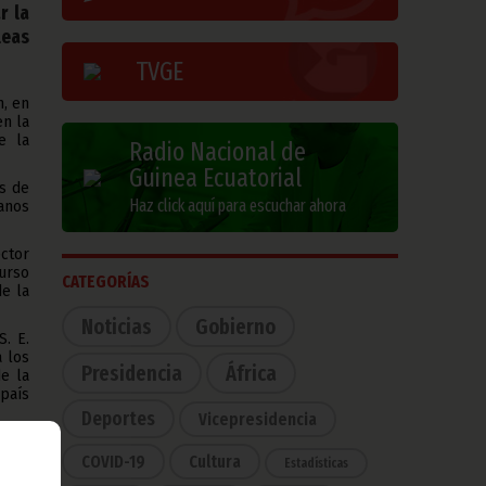
r la
leas
TVGE
n, en
en la
e la
Radio Nacional de
Guinea Ecuatorial
as de
Haz click aquí para escuchar ahora
anos
ctor
urso
CATEGORÍAS
de la
Noticias
Gobierno
. E.
 los
Presidencia
África
de la
 país
Deportes
Vicepresidencia
mbién
dad y
COVID-19
Cultura
Estadísticas
l; el