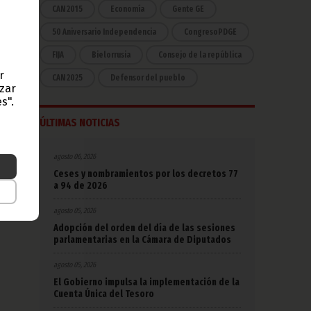
idad;
CAN 2015
Economía
Gente GE
e los
venir
50 Aniversario Independencia
CongresoPDGE
FIJA
Bielorrusia
Consejo de la república
elia,
uinea
r
CAN 2025
Defensor del pueblo
azar
s".
ÚLTIMAS NOTICIAS
agosto 06, 2026
Ceses y nombramientos por los decretos 77
a 94 de 2026
agosto 05, 2026
Adopción del orden del día de las sesiones
parlamentarias en la Cámara de Diputados
agosto 05, 2026
El Gobierno impulsa la implementación de la
Cuenta Única del Tesoro