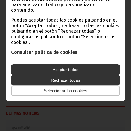
Ecuatorial
para analizar el tráfico y personalizar el
Haz click aquí para escuchar ahora
contenido.
Puedes aceptar todas las cookies pulsando en el
botón "Aceptar todas", rechazar todas las cookies
CATEGORÍAS
pulsando en el botón "Rechazar todas" o
configurarlas pulsando el botón "Seleccionar las
Noticias
Gobierno
Presidencia
cookies".
Consultar política de cookies
África
Deportes
Vicepresidencia
COVID-19
Cultura
Estadísticas
CAN 2015
Aceptar todas
Economía
Gente GE
50 Aniversario Independencia
Rechazar todas
CongresoPDGE
FIJA
Bielorrusia
Seleccionar las cookies
Consejo de la república
CAN 2025
Defensor del pueblo
ÚLTIMAS NOTICIAS
agosto 07, 2026