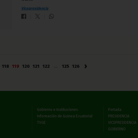
Vicepresidencia
›
118
119
120
121
122
...
125
126
Gobierno e Instituciones
Portada
Información de Guinea Ecuatorial
PRESIDENCIA
TVGE
VICEPRESIDENCIA
GOBIERNO