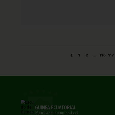
‹
1
2
...
116
117
GUINEA ECUATORIAL
Página Web Institucional del