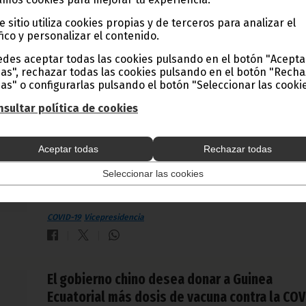
Vicepresidencia
e sitio utiliza cookies propias y de terceros para analizar el
fico y personalizar el contenido.
des aceptar todas las cookies pulsando en el botón "Acepta
El Vicepresidente se reúne con el Comité
as", rechazar todas las cookies pulsando en el botón "Rech
Político de Vigilancia y Respuesta al
as" o configurarlas pulsando el botón "Seleccionar las cookie
Coronavirus
sultar política de cookies
enero 19, 2022
S.E. Teodoro Nguema Obiang Mangue estudia el posible
Aceptar todas
Rechazar todas
relajamiento de las medidas de restricción contra la Covid,
proclamadas en el último decreto. En su reunión, el Comit
Seleccionar las cookies
Político de Vigilancia y Respuesta al Coronavirus analiza la
estrategias en marcha para frenar la cuarta ola de contagi
que se está dando en el país.
COVID-19
Vicepresidencia
El gobierno chino desea donar a Guinea
Ecuatorial más dosis de vacuna contra la COV