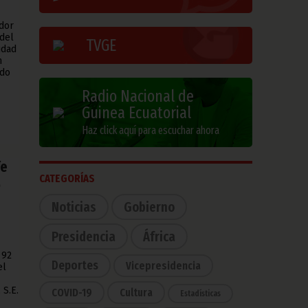
dor
 del
TVGE
udad
n
ido
Radio Nacional de
Guinea Ecuatorial
Haz click aquí para escuchar ahora
fe
CATEGORÍAS
o
Noticias
Gobierno
Presidencia
África
 92
Deportes
Vicepresidencia
el
 S.E.
COVID-19
Cultura
Estadísticas