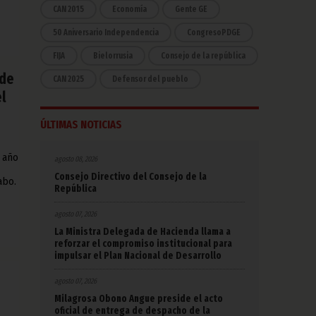
CAN 2015
Economía
Gente GE
50 Aniversario Independencia
CongresoPDGE
FIJA
Bielorrusia
Consejo de la república
 de
CAN 2025
Defensor del pueblo
l
ÚLTIMAS NOTICIAS
 año
agosto 08, 2026
Consejo Directivo del Consejo de la
abo.
República
agosto 07, 2026
La Ministra Delegada de Hacienda llama a
reforzar el compromiso institucional para
impulsar el Plan Nacional de Desarrollo
agosto 07, 2026
Milagrosa Obono Angue preside el acto
oficial de entrega de despacho de la