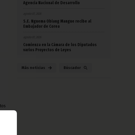
Agencia Nacional de Desarrollo
agosto 07, 2026
S.E. Nguema Obiang Mangue recibe al
Embajador de Corea
agosto 07, 2026
Comienza en la Cámara de los Diputados
varios Proyectos de Leyes
Más noticias
Búscador
tos
 su