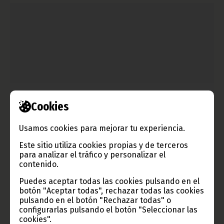
Cookies
Guinea Ecuatorial busca diversificar su economía: el
Vicepresidente se reúne en Houston con Vitol,
Usamos cookies para mejorar tu experiencia.
Seaboard Resources y Jadestone Energy
Este sitio utiliza cookies propias y de terceros
para analizar el tráfico y personalizar el
mayo 08, 2026
contenido.
El Vicepresidente de la República, S.E. Nguema Obiang
Mangue, ha mantenido una serie de reuniones este miércoles,
Puedes aceptar todas las cookies pulsando en el
6 de mayo, en Houston (EE.UU.) con altos ejecutivos de Vitol
botón "Aceptar todas", rechazar todas las cookies
Group, Seaboard Resources y Jadestone Energy para atraer
pulsando en el botón "Rechazar todas" o
inversión extranjera y avanzar en la diversificación de la
configurarlas pulsando el botón "Seleccionar las
economía nacional.
cookies".