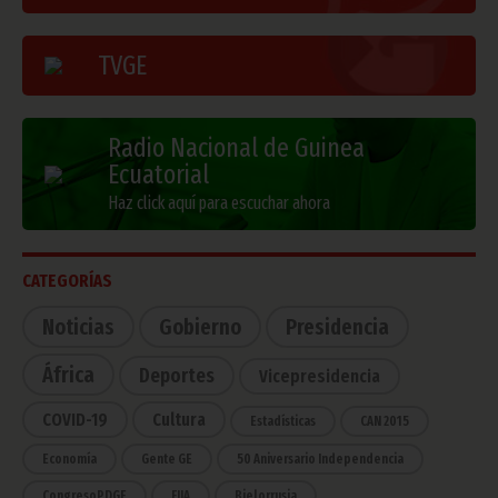
TVGE
Radio Nacional de Guinea
Ecuatorial
Haz click aquí para escuchar ahora
CATEGORÍAS
Noticias
Gobierno
Presidencia
África
Deportes
Vicepresidencia
COVID-19
Cultura
Estadísticas
CAN 2015
Economía
Gente GE
50 Aniversario Independencia
CongresoPDGE
FIJA
Bielorrusia