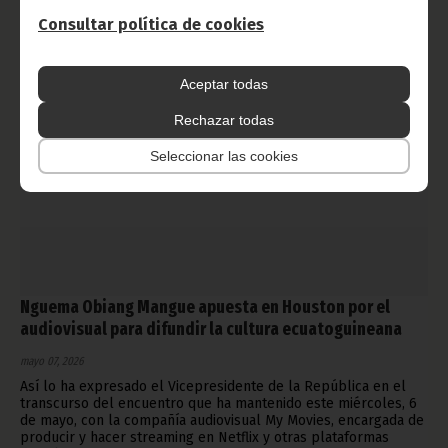
Noticias
Gobierno
Vicepresidencia
Consultar política de cookies
Aceptar todas
Rechazar todas
Seleccionar las cookies
Nguema Obiang Mangue apuesta en Houston por el
audiovisual para difundir la cultura ecuatoguineana
mayo 07, 2026
Así lo ha expresado el Vicepresidente de la República en el
transcurso del encuentro que ha mantenido este miércoles, 6
de mayo, con la compañía audiovisual My Movies, encargada de
producir y hacer streaming en Netflix y otras plataformas