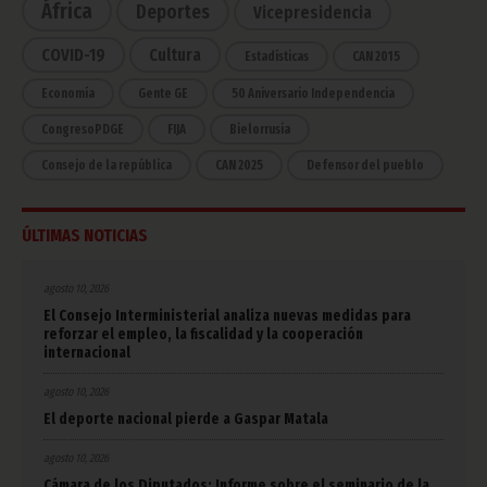
África
Deportes
Vicepresidencia
COVID-19
Cultura
Estadísticas
CAN 2015
Economía
Gente GE
50 Aniversario Independencia
CongresoPDGE
FIJA
Bielorrusia
Consejo de la república
CAN 2025
Defensor del pueblo
ÚLTIMAS NOTICIAS
agosto 10, 2026
El Consejo Interministerial analiza nuevas medidas para
reforzar el empleo, la fiscalidad y la cooperación
internacional
agosto 10, 2026
El deporte nacional pierde a Gaspar Matala
agosto 10, 2026
Cámara de los Diputados: Informe sobre el seminario de la