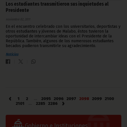
Los estudiantes transmitieron sus inquietudes al
Presidente
noviembre 02, 2011
En el encuentro celebrado con los universitarios, deportistas y
otros estudiantes y jóvenes de Malabo, éstos tuvieron la
oportunidad de intercambiar ideas con el Presidente de la
República. También, algunos de los numerosos estudiantes
becados pudieron transmitirle su agradecimiento.
Noticias
‹
1
2
...
2095
2096
2097
2098
2099
2100
›
2101
...
2285
2286
Gobierno e Instituciones