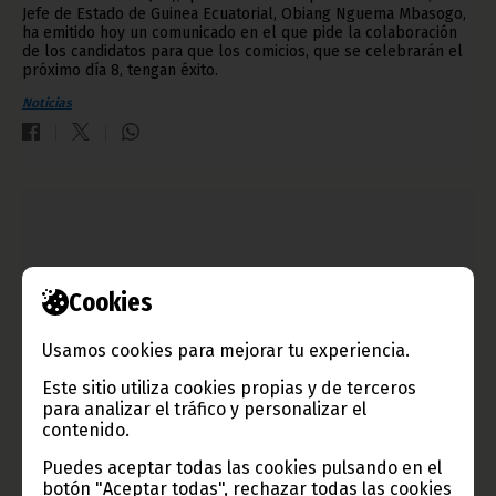
Jefe de Estado de Guinea Ecuatorial, Obiang Nguema Mbasogo,
ha emitido hoy un comunicado en el que pide la colaboración
de los candidatos para que los comicios, que se celebrarán el
próximo día 8, tengan éxito.
Noticias
Cookies
Usamos cookies para mejorar tu experiencia.
Este sitio utiliza cookies propias y de terceros
para analizar el tráfico y personalizar el
contenido.
Importante incendio en la ciudad de Bata
Puedes aceptar todas las cookies pulsando en el
noviembre 03, 2011
botón "Aceptar todas", rechazar todas las cookies