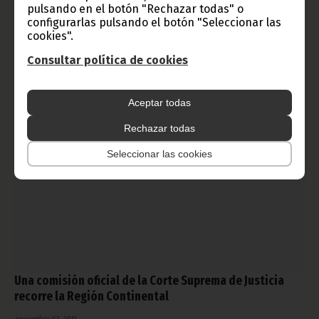
Un gran incendio ocurrió en el mediodía de ayer miércoles 2 de
pulsando en el botón "Rechazar todas" o
noviembre, en las inmediaciones de la Calle Jesús Bakale, en el
configurarlas pulsando el botón "Seleccionar las
Mini Mercado “Todo Hogar Bata”, perteneciente al grupo EGTC –
cookies".
ABAYAC.
Consultar política de cookies
Noticias
Aceptar todas
Rechazar todas
Seleccionar las cookies
Una comisión oficial de la Corte Suprema de Justicia
recorre la Región Continental
noviembre 02, 2011