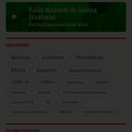
Radio Nacional de Guinea
Ecuatorial
Haz click aquí para escuchar ahora
CATEGORÍAS
Noticias
Gobierno
Presidencia
África
Deportes
Vicepresidencia
COVID-19
Cultura
Estadísticas
CAN 2015
Economía
Gente GE
50 Aniversario Independencia
CongresoPDGE
FIJA
Bielorrusia
Consejo de la república
CAN 2025
Defensor del pueblo
ÚLTIMAS NOTICIAS