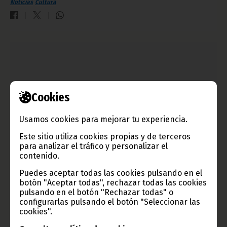
Noticias
Cultura
Cookies
Usamos cookies para mejorar tu experiencia.
Este sitio utiliza cookies propias y de terceros
para analizar el tráfico y personalizar el
contenido.
El Ministro de Cultura participa en la Semana Africana
en París
Puedes aceptar todas las cookies pulsando en el
botón "Aceptar todas", rechazar todas las cookies
mayo 23, 2024
pulsando en el botón "Rechazar todas" o
La educación es un motor esencial para el desarrollo,
configurarlas pulsando el botón "Seleccionar las
transforma los desafíos en oportunidades y favorece el
cookies".
crecimiento económico, ha subrayado el presidente del grupo
africano durante la ceremonia de apertura.