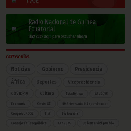
TVGE
Radio Nacional de Guinea
Ecuatorial
Haz click aquí para escuchar ahora
CATEGORÍAS
Noticias
Gobierno
Presidencia
África
Deportes
Vicepresidencia
COVID-19
Cultura
Estadísticas
CAN 2015
Economía
Gente GE
50 Aniversario Independencia
CongresoPDGE
FIJA
Bielorrusia
Consejo de la república
CAN 2025
Defensor del pueblo