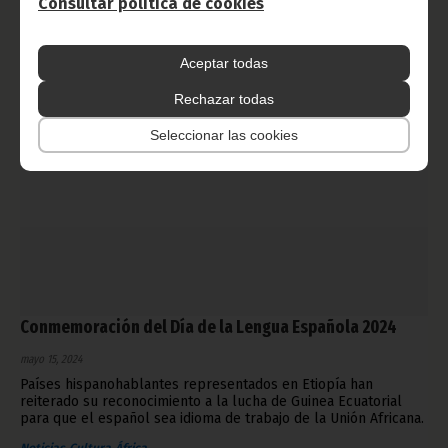
Consultar política de cookies
Noticias
Gobierno
Cultura
África
Aceptar todas
Rechazar todas
Seleccionar las cookies
Conmemoración del Día de la Lengua Española 2024
mayo 15, 2024
Países hispanohablantes representados en Etiopía han
reiterado su reconocimiento a la lucha de Guinea Ecuatorial
para que el español sea idioma de trabajo de la Unión Africana.
Noticias
Cultura
África