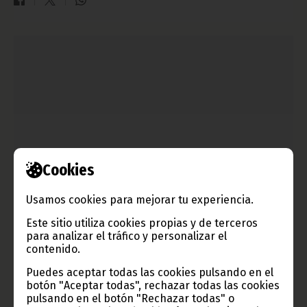
Cookies
400 millones desbloqueados por la CEMAC para luchar
Usamos cookies para mejorar tu experiencia.
contra el COVID 19
Este sitio utiliza cookies propias y de terceros
marzo 28, 2020
para analizar el tráfico y personalizar el
Más de 400 millones de francos cefas han sido desbloqueados
contenido.
por la CEMAC, para ayudar a los países miembros de la
Comunidad afectados por el COVID 19. Adjuntamos el
Puedes aceptar todas las cookies pulsando en el
comunicado completo a esta noticia.
botón "Aceptar todas", rechazar todas las cookies
pulsando en el botón "Rechazar todas" o
Noticias
COVID-19