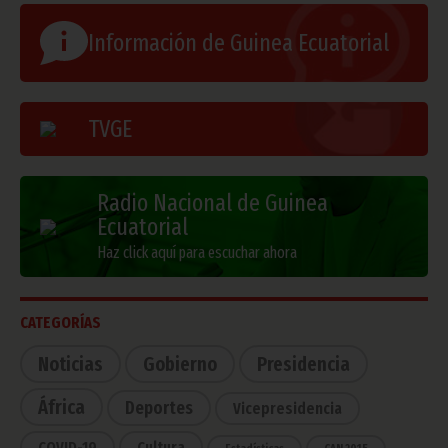
Información de Guinea Ecuatorial
TVGE
Radio Nacional de Guinea
Ecuatorial
Haz click aquí para escuchar ahora
CATEGORÍAS
Noticias
Gobierno
Presidencia
África
Deportes
Vicepresidencia
COVID-19
Cultura