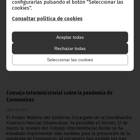
configurarlas pulsando el botón "Seleccionar las
cookies".
Consultar política de cookies
Aceptar todas
Rechazar todas
Seleccionar las cookies
Consejo Interministerial sobre la pandemia de
Coronavirus
marzo 28, 2020
El Primer Ministro del Gobierno, Encargado de la Coordinación,
Francisco Pascual Obama Asue, ha presidido el viernes 27 de
marzo la reunión del Consejo Interministerial donde se ha
estudiado implementar más medidas para la prevención de la
pandemia de Coronavirus. Al encuentro han asistido los tres