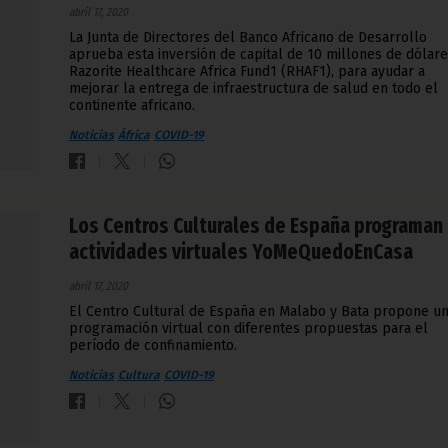
abril 17, 2020
La Junta de Directores del Banco Africano de Desarrollo
aprueba esta inversión de capital de 10 millones de dólar
Razorite Healthcare Africa Fund1 (RHAF1), para ayudar a
mejorar la entrega de infraestructura de salud en todo el
continente africano.
Noticias
África
COVID-19
Los Centros Culturales de España programan
actividades virtuales YoMeQuedoEnCasa
abril 17, 2020
El Centro Cultural de España en Malabo y Bata propone u
programación virtual con diferentes propuestas para el
período de confinamiento.
Noticias
Cultura
COVID-19