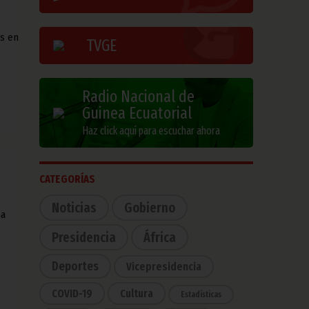
es en
TVGE
Radio Nacional de
Guinea Ecuatorial
Haz click aquí para escuchar ahora
CATEGORÍAS
Noticias
Gobierno
na
Presidencia
África
Deportes
Vicepresidencia
COVID-19
Cultura
Estadísticas