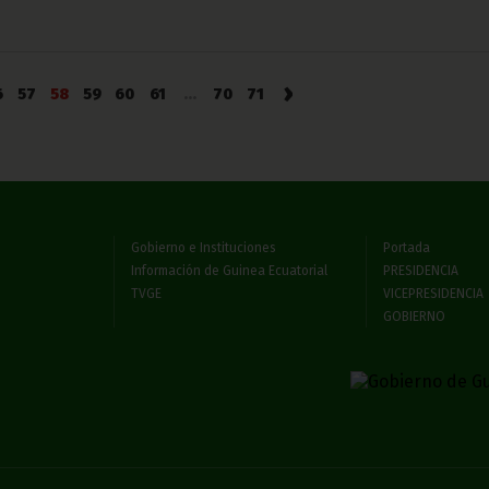
›
6
57
58
59
60
61
...
70
71
Gobierno e Instituciones
Portada
Información de Guinea Ecuatorial
PRESIDENCIA
TVGE
VICEPRESIDENCIA
GOBIERNO