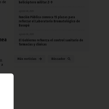
o de
helicóptero militar Z-9
agosto 06, 2026
Función Pública convoca 15 plazas para
reforzar el Laboratorio Bromatológico de
Basupú
agosto 06, 2026
inea
El Gobierno refuerza el control sanitario de
farmacias y clínicas
Más noticias
Búscador
U.
 a