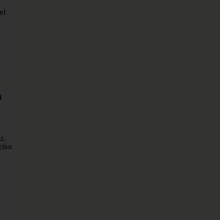
el
a
z,
ción