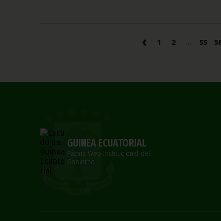
‹
1
2
...
55
5
GUINEA ECUATORIAL
Página Web Institucional del
Gobierno