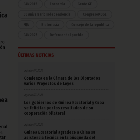
CAN 2015
Economía
Gente GE
ica
50 Aniversario Independencia
CongresoPDGE
FIJA
Bielorrusia
Consejo de la república
CAN 2025
Defensor del pueblo
tro
ión
ÚLTIMAS NOTICIAS
agosto 07, 2026
Comienza en la Cámara de los Diputados
varios Proyectos de Leyes
agosto 07, 2026
nea
Los gobiernos de Guinea Ecuatorial y Cuba
se felicitan por los resultados de su
cooperación bilateral
agosto 07, 2026
rial
ha
Guinea Ecuatorial agradece a China su
tar
asistencia técnica en la búsqueda del