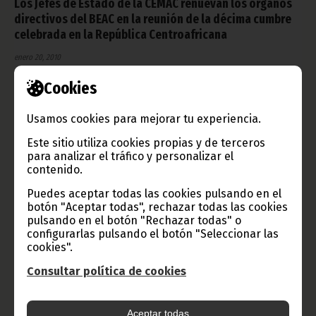
Los Jefes de Estado de la CEMAC renuevan los órganos
directivos del BEAC en la reunión de la décima cumbre
celebrada en la República Centroafricana
enero 20, 2010
La décima cumbre de la Comunidad de los Estados de África
Cookies
Central (CEMAC), celebrada recientemente en Banguí, capital
de la República Centroafricana, se ha caracterizado por la
resolución de varios acuerdos y la toma de medidas
Usamos cookies para mejorar tu experiencia.
importantísimas e inéditas desde la creación de ese
organismos económico subregional en 1964, entre ellos, la
Este sitio utiliza cookies propias y de terceros
sustitución del Gobernador del Banco de los Estados de África
para analizar el tráfico y personalizar el
Central (BEAC), el gabonés Philibert Andzembé por Lucas
contenido.
Abaga Nchama, de Guinea Ecuatorial.
Noticias
Puedes aceptar todas las cookies pulsando en el
botón "Aceptar todas", rechazar todas las cookies
pulsando en el botón "Rechazar todas" o
configurarlas pulsando el botón "Seleccionar las
cookies".
Consultar política de cookies
Aceptar todas