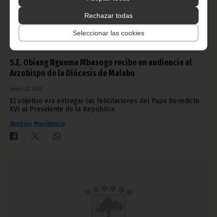
Rechazar todas
Seleccionar las cookies
S.E. Obiang Nguema Mbasogo recibe en audiencia al
Arzobispo de la Diócesis de Malabo
enero 20, 2010
El objetivo era entregar las felicitaciones del Papa Benedicto
XVI al Presidente de la República.
Noticias
Presidencia