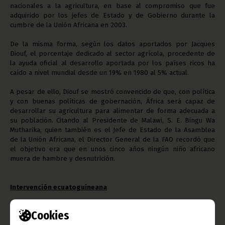
nacionales a la agricultura, en base al compromiso que fue
adquirido por los jefes de Estado y de Gobierno durante la
cumbre de la Unión Africana en 2003.
De la misma forma, según los datos aportados por Jacques
Diouf, el porcentaje dedicado al sector agrícola, procedente de
la ayuda oficial al desarrollo aportada por los países ricos ha
caído a nivel mundial desde un 19% en 1980 al 5% actual.
A pesar de ello, Diouf se mostró convencido de que, con política
y con buenas políticas de gobernación, África será capaz de
desarrollar su agricultura para alimentar de forma adecuada a
su población. Citando al Presidente de Malawi, S. E. Bingu Wa
Mutharika, quien también es el Jefe de Estado de la Asamblea
de la Unión Africana, el Director General de la FAO recordó que
el objetivo era que en unos cinco años ningún niño africano
muera de hambre y desnutrición.
Intervención ecuatoguineana
El Representante de la Misión Permanente de Guinea Ecuatorial
Cookies
ante la FAO S. E. Crisantos Obama Ondo, intervino en la Sesión