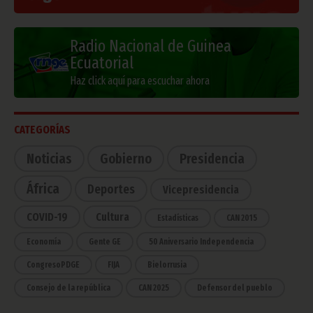
Radio Nacional de Guinea
Ecuatorial
Haz click aquí para escuchar ahora
CATEGORÍAS
Noticias
Gobierno
Presidencia
África
Deportes
Vicepresidencia
COVID-19
Cultura
Estadísticas
CAN 2015
Economía
Gente GE
50 Aniversario Independencia
CongresoPDGE
FIJA
Bielorrusia
Consejo de la república
CAN 2025
Defensor del pueblo