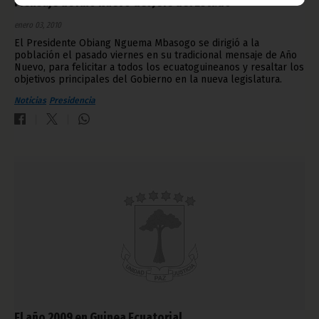
Mensaje de Año Nuevo del Jefe del Estado
enero 03, 2010
El Presidente Obiang Nguema Mbasogo se dirigió a la
población el pasado viernes en su tradicional mensaje de Año
Nuevo, para felicitar a todos los ecuatoguineanos y resaltar los
objetivos principales del Gobierno en la nueva legislatura.
Noticias
Presidencia
El año 2009 en Guinea Ecuatorial