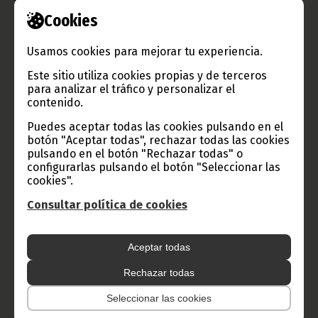
Guinea Ecuatorial participará en el Cuarto Congreso y
Exposición Africanos de Petróleo
Cookies
enero 04, 2010
Usamos cookies para mejorar tu experiencia.
El evento que reunirá a los principales productores se
celebrará en marzo en Kinshasa, capital de la República
Este sitio utiliza cookies propias y de terceros
Democrática del Congo.
para analizar el tráfico y personalizar el
contenido.
Noticias
Puedes aceptar todas las cookies pulsando en el
botón "Aceptar todas", rechazar todas las cookies
pulsando en el botón "Rechazar todas" o
configurarlas pulsando el botón "Seleccionar las
cookies".
Consultar política de cookies
Aceptar todas
Rechazar todas
Seleccionar las cookies