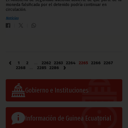
moneda falsificada por el detenido podría continuar en
circulación.
Noticias
‹
1
2
...
2262
2263
2264
2265
2266
2267
›
2268
...
2285
2286
Gobierno e Instituciones
Información de Guinea Ecuatorial