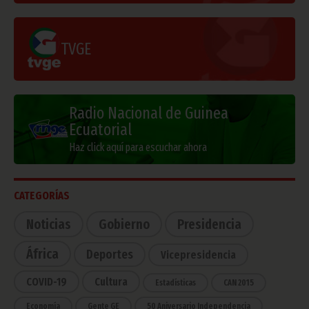
TVGE
Radio Nacional de Guinea
Ecuatorial
Haz click aquí para escuchar ahora
CATEGORÍAS
Noticias
Gobierno
Presidencia
África
Deportes
Vicepresidencia
COVID-19
Cultura
Estadísticas
CAN 2015
Economía
Gente GE
50 Aniversario Independencia