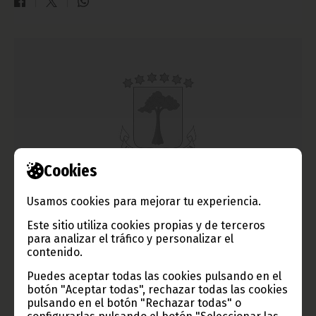
Cookies
Los enfermos mentales gozarán de un tratamiento
Usamos cookies para mejorar tu experiencia.
digno
Este sitio utiliza cookies propias y de terceros
para analizar el tráfico y personalizar el
septiembre 14, 2013
contenido.
En la jornada del pasado jueves 12 de septiembre, Constancia
Mangue de Obiang recibió en su despacho a los doctores Raúl
Puedes aceptar todas las cookies pulsando en el
Castro Esono Ada y Emilia Barleycorn Orubi.
botón "Aceptar todas", rechazar todas las cookies
Noticias
Presidencia
pulsando en el botón "Rechazar todas" o