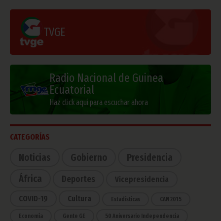
TVGE
Radio Nacional de Guinea
Ecuatorial
Haz click aquí para escuchar ahora
CATEGORÍAS
Noticias
Gobierno
Presidencia
África
Deportes
Vicepresidencia
COVID-19
Cultura
Estadísticas
CAN 2015
Economía
Gente GE
50 Aniversario Independencia