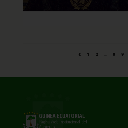
‹
1
2
...
8
9
GUINEA ECUATORIAL
Página Web Institucional del
Gobierno