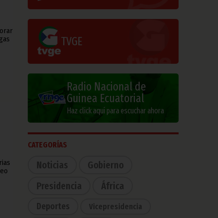
lorar
TVGE
gas
Radio Nacional de
Guinea Ecuatorial
Haz click aquí para escuchar ahora
CATEGORÍAS
rias
Noticias
Gobierno
reo
Presidencia
África
Deportes
Vicepresidencia