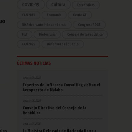
COVID-19
Cultura
Estadísticas
CAN 2015
Economía
Gente GE
tuo
50 Aniversario Independencia
CongresoPDGE
FIJA
Bielorrusia
Consejo de la república
CAN 2025
Defensor del pueblo
ÚLTIMAS NOTICIAS
agosto 09, 2026
Expertos de Lufthansa Consulting visitan el
Aeropuerto de Malabo
agosto 08, 2026
Consejo Directivo del Consejo de la
República
agosto 07, 2026
La Ministra Delegada de Hacienda llama a
ales