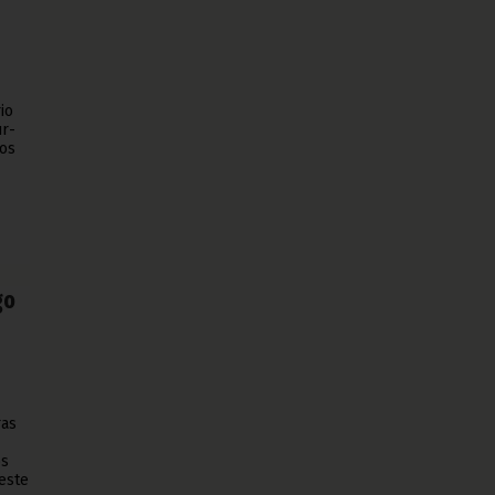
io
ur-
los
go
ras
os
este