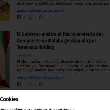
en diferentes entidades autónomas y empresas paraestata
Noticias
Gobierno
Vicepresidencia
El Gobierno analiza el funcionamiento del
Aeropuerto de Malabo gestionado por
Terminals Holding
julio 09, 2026
El Ejecutivo ha analizado la situación de transición de los
servicios y el funcionamiento del Aeropuerto Internacional
Malabo gestionado por la empresa emiratí, Terminals Hold
Noticias
Gobierno
Vicepresidencia
Cookies
Guinea Ecuatorial reafirma su compromiso co
la seguridad global en la V Cumbre de Jefes 
mos cookies para mejorar tu experiencia.