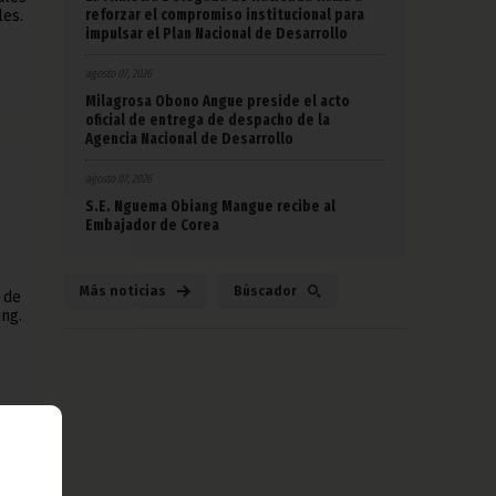
reforzar el compromiso institucional para
les.
impulsar el Plan Nacional de Desarrollo
agosto 07, 2026
Milagrosa Obono Angue preside el acto
oficial de entrega de despacho de la
Agencia Nacional de Desarrollo
agosto 07, 2026
S.E. Nguema Obiang Mangue recibe al
Embajador de Corea
Más noticias
Búscador
 de
ing.
n
de